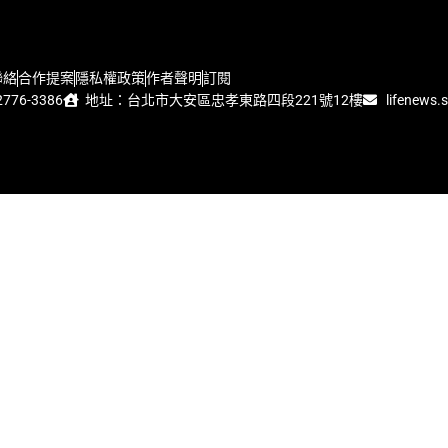
聯絡
合作提案
隱私權政策
作者聲明
訂閱
776-3386
地址：台北市大安區忠孝東路四段221號12樓
lifenews.