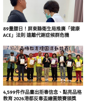
89量腰日！屏東縣衛生局推廣「健康
ACE」法則 遠離代謝症候群危機
4,599件作品畫出拒毒信念、點亮品格
教育 2026港都反毒盃繪圖競賽頒獎