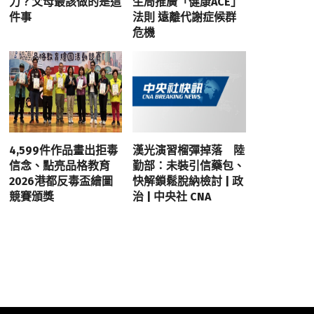
力？父母最該做的是這
生局推廣「健康ACE」
件事
法則 遠離代謝症候群
危機
4,599件作品畫出拒毒
漢光演習榴彈掉落 陸
信念、點亮品格教育
勤部：未裝引信藥包、
2026港都反毒盃繪圖
快解鎖鬆脫納檢討 | 政
競賽頒獎
治 | 中央社 CNA