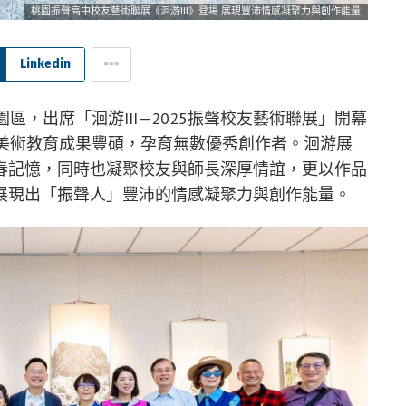
桃園振聲高中校友藝術聯展《洄游III》登場 展現豐沛情感凝聚力與創作能量
Linkedin
區，出席「洄游III—2025振聲校友藝術聯展」開幕
，美術教育成果豐碩，孕育無數優秀創作者。洄游展
春記憶，同時也凝聚校友與師長深厚情誼，更以作品
展現出「振聲人」豐沛的情感凝聚力與創作能量。