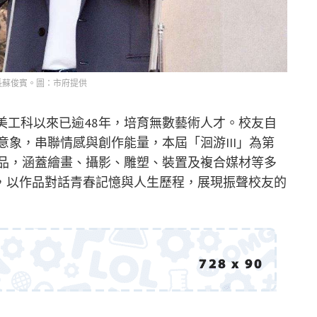
長蘇俊賓。圖：市府提供
美工科以來已逾48年，培育無數藝術人才。校友自
意象，串聯情感與創作能量，本屆「洄游III」為第
作品，涵蓋繪畫、攝影、雕塑、裝置及複合媒材等多
，以作品對話青春記憶與人生歷程，展現振聲校友的