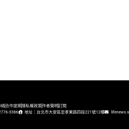
聯絡
合作提案
隱私權政策
作者聲明
訂閱
776-3386
地址：台北市大安區忠孝東路四段221號12樓
lifenews.