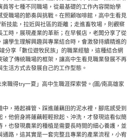
演員等七種不同職場，從最基礎的工作內容開始學
感受職場的節奏與挑戰。在照顧咖啡館，高中生看見
習新技能，拉近與社區的距離；走進畜牧場，則觀察
長工時，展現產業的革新；在早餐店，老闆分享了從
，讓學生理解興趣與專業結合時，會激發持續精進的
林子竣分享「數位遊牧民族」的職業經驗，這種結合網
突破了傳統職場的框架，讓高中生看見職業發展不再
與生活方式去發展自己的工作型態。
來職得try一夏」高中生職涯探索營。(圖/南高雄家
驗中，捲起褲管、踩進蓮藕田的泥水裡，腳底感受到
起，他俯身將蓮藕輕輕掀起、沖洗，才發現這看似簡
待，也發現農業的種植是需要長時間的細心養護，並
與通路，這其實是一套完整且專業的產業流程，小宥