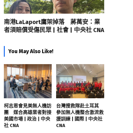
南港LaLaport鷹架掉落 蔣萬安：業
者須賠償受傷民眾 | 社會 | 中央社 CNA
You May Also Like!
柯志恩會見美無人機訪
台灣搜救隊赴土耳其
團 媒合高雄業者對接
參加無人機整合激流救
美國市場 | 政治 | 中央
援訓練 | 國際 | 中央社
社 CNA
CNA