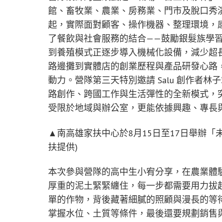
館、畜牧業、農業、房務業、門市及脫口秀
起，實際面對顧客、操作機器、整理環境，
了餐飲與社會服務的結合——鼓勵銀髮族學
到養殖模式正逐步導入機械化設備，減少超
路邊攤到實體店的創業歷程與產品研發心路
動力。營隊第三天特別邀請 Salu 創作者
路創作、跨國工作與生活彈性的全新模式，
受限於地域與辦公室，更能依據興趣、專長
▲南高雄家扶中心於8月15日至17日舉辦「未
扶提供)
本次參與營隊的高中生小宥分享，在農業體
厚重的泥土緊緊纏住，每一步都需要用力拔
單的作物，背後藏著細膩的照顧與漫長的等
掌握水位、土質等條件，最後還要規劃銷售