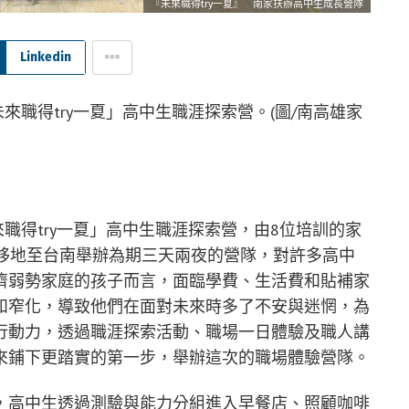
『未來職得try一夏』 南家扶辦高中生成長營隊
Linkedin
來職得try一夏」高中生職涯探索營。(圖/南高雄家
來職得try一夏」高中生職涯探索營，由8位培訓的家
生移地至台南舉辦為期三天兩夜的營隊，對許多高中
濟弱勢家庭的孩子而言，面臨學費、生活費和貼補家
和窄化，導致他們在面對未來時多了不安與迷惘，為
行動力，透過職涯探索活動、職場一日體驗及職人講
來鋪下更踏實的第一步，舉辦這次的職場體驗營隊。
，高中生透過測驗與能力分組進入早餐店、照顧咖啡