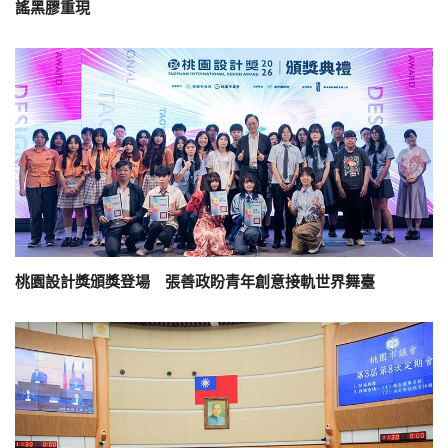
謠黑膠重現
桃園設計獎頒獎登場 張善政盼青年創意接軌世界舞臺