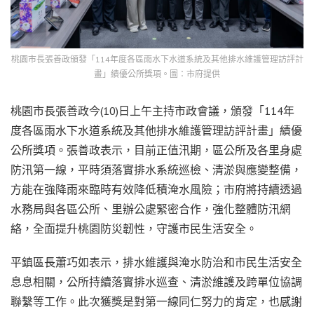
桃園市長張善政頒發「114年度各區雨水下水道系統及其他排水維護管理訪評計
畫」績優公所獎項。圖：市府提供
桃園市長張善政今(10)日上午主持市政會議，頒發「114年
度各區雨水下水道系統及其他排水維護管理訪評計畫」績優
公所獎項。張善政表示，目前正值汛期，區公所及各里身處
防汛第一線，平時須落實排水系統巡檢、清淤與應變整備，
方能在強降雨來臨時有效降低積淹水風險；市府將持續透過
水務局與各區公所、里辦公處緊密合作，強化整體防汛網
絡，全面提升桃園防災韌性，守護市民生活安全。
平鎮區長蕭巧如表示，排水維護與淹水防治和市民生活安全
息息相關，公所持續落實排水巡查、清淤維護及跨單位協調
聯繫等工作。此次獲獎是對第一線同仁努力的肯定，也感謝