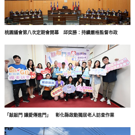
桃園議會第八次定期會開幕 邱奕勝：持續嚴格監督市政
「敲敲門 讓愛傳進門」 彰化縣啟動獨居老人訪查作業