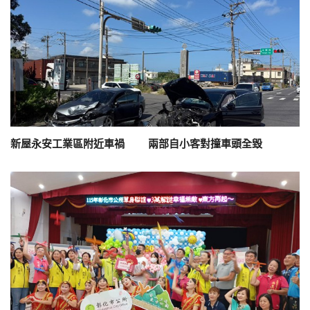
新屋永安工業區附近車禍 兩部自小客對撞車頭全毀