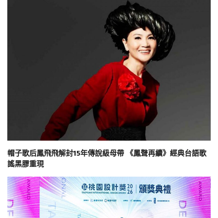
帽子歌后鳳飛飛解封15年傳說級母帶 《鳳聲再續》經典台語歌
謠黑膠重現