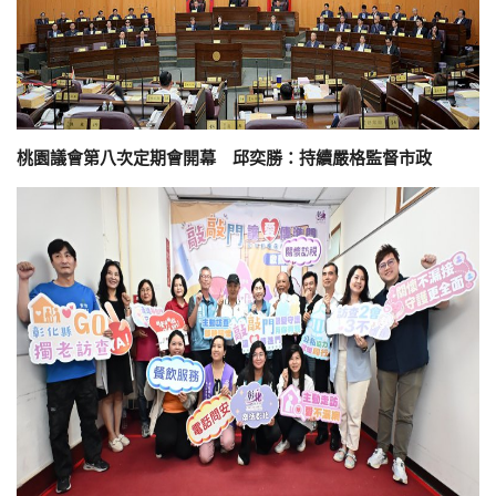
桃園議會第八次定期會開幕 邱奕勝：持續嚴格監督市政