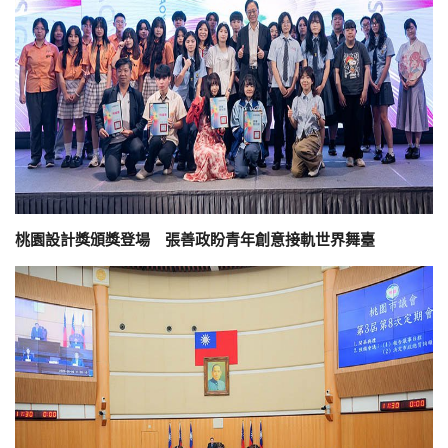
桃園設計獎頒獎登場 張善政盼青年創意接軌世界舞臺