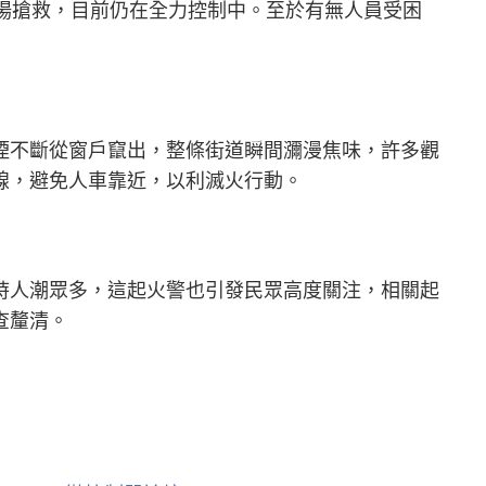
到場搶救，目前仍在全力控制中。至於有無人員受困
煙不斷從窗戶竄出，整條街道瞬間瀰漫焦味，許多觀
線，避免人車靠近，以利滅火行動。
時人潮眾多，這起火警也引發民眾高度關注，相關起
查釐清。