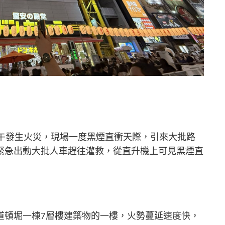
上午發生火災，現場一度黑煙直衝天際，引來大批路
緊急出動大批人車趕往灌救，從直升機上可見黑煙直
道頓堀一棟7層樓建築物的一樓，火勢蔓延速度快，