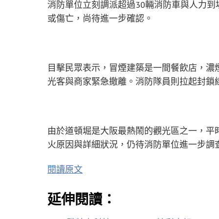
消防單位立刻調派超過30輛消防車與人力
或傷亡，尚待進一步確認。
目擊民眾表示，冒煙建築是一間餐飲店，濃
光客與商家緊急撤離。消防隊員則拉起封鎖
由於道頓堀是大阪最熱鬧的觀光區之一，平
火原因與詳細狀況，仍待消防單位進一步調
閱讀原文
延伸閱讀：