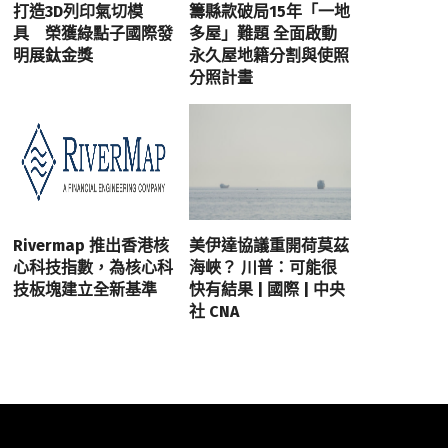
打造3D列印氣切模
籌縣款破局15年「一地
具 榮獲綠點子國際發
多屋」難題 全面啟動
明展鈦金獎
永久屋地籍分割與使照
分照計畫
Rivermap 推出香港核
美伊達協議重開荷莫茲
心科技指數，為核心科
海峽？ 川普：可能很
技板塊建立全新基準
快有結果 | 國際 | 中央
社 CNA