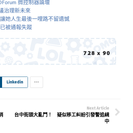
 DForum 微控制器論壇
議治理新未來
會讓她人生最後一哩路不留遺憾
：已被通報失蹤
Linkedin
Next Article
消
台中街頭大亂鬥！ 疑似移工糾紛引發警追緝
中