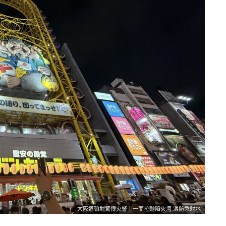
大阪道頓堀驚傳火警！一蘭拉麵陷火海 消防急射水