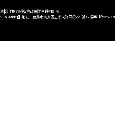
聯絡
合作提案
隱私權政策
作者聲明
訂閱
776-3386
地址：台北市大安區忠孝東路四段221號12樓
lifenews.