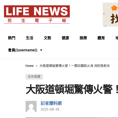
熱門
生活
文教
健康
娛樂
體育
會員({username})
Home
大阪道頓堀驚傳火警！一蘭拉麵陷火海 消防急射水
合作媒體
大阪道頓堀驚傳火警
記者爆料網
2025-08-18