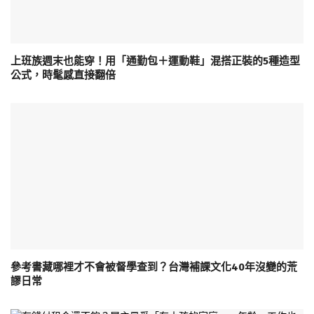
上班族週末也能穿！用「通勤包＋運動鞋」混搭正裝的5種造型
公式，時髦感直接翻倍
參考書藏哪裡才不會被督學查到？台灣補課文化40年沒變的荒
謬日常