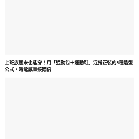
上班族週末也能穿！用「通勤包＋運動鞋」混搭正裝的5種造型
公式，時髦感直接翻倍