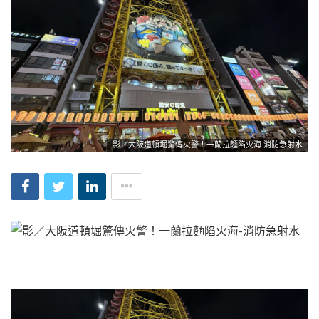
影／大阪道頓堀驚傳火警！一蘭拉麵陷火海 消防急射水