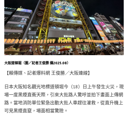
大阪道頓堀（圖／記者王俊勝 攝2025.08）
【賴傳媒、記者爆料網 王俊勝／大阪連線】
日本大阪知名觀光地標道頓堀今（18）日上午發生火災，現
場一度黑煙直衝天際，引來大批路人驚呼並拍下畫面上傳網
路。當地消防單位緊急出動大批人車趕往灌救，從直升機上
可見黑煙直竄，場面相當驚險。