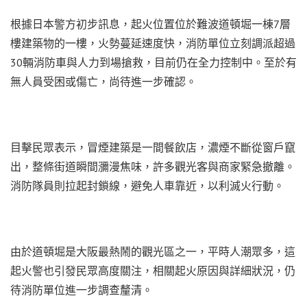
根據日本警方初步訊息，起火位置位於難波道頓堀一棟7層
樓建築物的一樓，火勢蔓延速度快，消防單位立刻調派超過
30輛消防車與人力到場搶救，目前仍在全力控制中。至於有
無人員受困或傷亡，尚待進一步確認。
目擊民眾表示，冒煙建築是一間餐飲店，濃煙不斷從窗戶竄
出，整條街道瞬間瀰漫焦味，許多觀光客與商家緊急撤離。
消防隊員則拉起封鎖線，避免人車靠近，以利滅火行動。
由於道頓堀是大阪最熱鬧的觀光區之一，平時人潮眾多，這
起火警也引發民眾高度關注，相關起火原因與詳細狀況，仍
待消防單位進一步調查釐清。