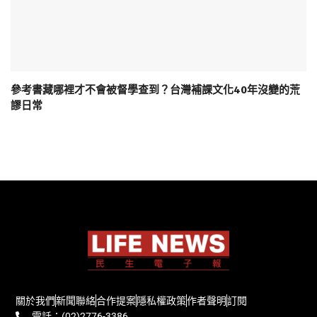
參考書藏哪裡才不會被督學查到？台灣補課文化40年沒變的荒
謬日常
關於我們
新聞聯絡
合作提案
隱私權政策
作者聲明
訂閱
電話：(02)2776-3386