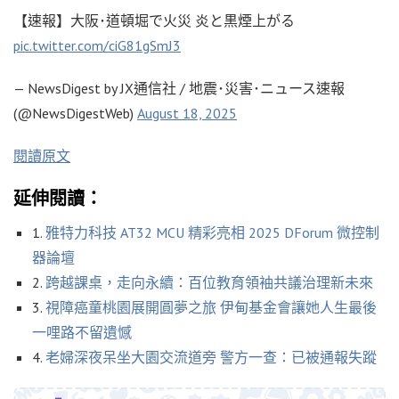
【速報】大阪･道頓堀で火災 炎と黒煙上がる
pic.twitter.com/ciG81gSmJ3
— NewsDigest by JX通信社 / 地震･災害･ニュース速報
(@NewsDigestWeb)
August 18, 2025
閱讀原文
延伸閱讀：
1.
雅特力科技 AT32 MCU 精彩亮相 2025 DForum 微控制
器論壇
2.
跨越課桌，走向永續：百位教育領袖共議治理新未來
3.
視障癌童桃園展開圓夢之旅 伊甸基金會讓她人生最後
一哩路不留遺憾
4.
老婦深夜呆坐大園交流道旁 警方一查：已被通報失蹤