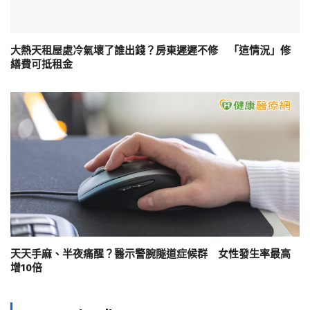
大熱天租屋處冷氣壞了誰出錢？房東遲遲不修 「這情況」修
繕費可抵租金
天天手麻、半夜痛醒？醫示警腕隧道症候群 女性發生率最高
增10倍