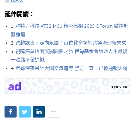
閱讀原文
延伸閱讀：
1.
雅特力科技 AT32 MCU 精彩亮相 2025 DForum 微控制
器論壇
2.
跨越課桌，走向永續：百位教育領袖共議治理新未來
3.
視障癌童桃園展開圓夢之旅 伊甸基金會讓她人生最後
一哩路不留遺憾
4.
老婦深夜呆坐大園交流道旁 警方一查：已被通報失蹤