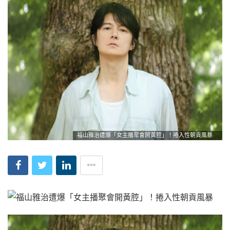
福山雅治遭爆「女主播聚會開黃腔」！捲入性朝貢風暴