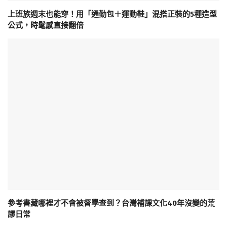
上班族週末也能穿！用「通勤包＋運動鞋」混搭正裝的5種造型
公式，時髦感直接翻倍
參考書藏哪裡才不會被督學查到？台灣補課文化40年沒變的荒
謬日常