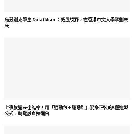
烏茲別克學生 Dulatkhan ：拓展視野，在香港中文大學擘劃未
來
上班族週末也能穿！用「通勤包＋運動鞋」混搭正裝的5種造型
公式，時髦感直接翻倍