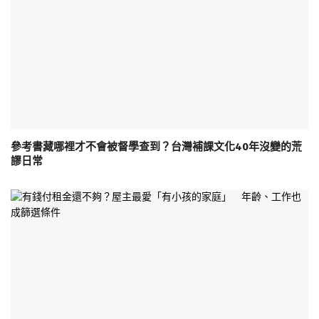
參考書藏哪裡才不會被督學查到？台灣補課文化40年沒變的荒
謬日常