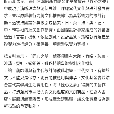
Brandt 表示，來自台灣的新竹縣文化基金會在「匠心之夢」
中展現了清晰理念與創新思維，呼應當代文化與設計發展需
求，並以嚴謹執行力將文化推廣轉化為具影響力的設計行
動。這次法國設計獎吸引包括美、日、英、法、奧、德、
中、韓等地的頂尖創作參賽，由國際設計專家組成的評審團
透過「盲審」機制，依據創意、設計品質、策略執行及產業
影響力進行評分，確保每一項榮譽以實力奪得。
楊文科表示，「匠心之夢」競賽項目有木雕、竹編、玻璃、
漆藝、霓虹、螺鈿等，透過持續舉辦與制度化機制
，讓工藝師傅與新生代設計師彼此激盪、世代交流，有鑑於
文化不能只是保存，更要能被應用與傳承，文化基金會並結
合當代美學與生活實用性，將「匠心之夢」得獎的工藝作
品，打造兼具市場潛力與文化溫度的文創商品，在縣內書
店、展館與超商販售，形成產業鏈循環，讓文化資產成為創
新亮點的重要動能。