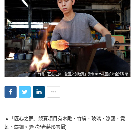
竹縣「匠心之夢－全國文創競賽」勇奪2025法國設計金獎殊榮
▲「匠心之夢」競賽項目有木雕、竹編、玻璃、漆藝、霓
虹、螺鈿。(圖/記者蔣彤雲攝)