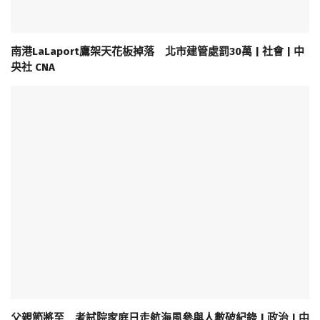
南港LaLaport鷹架天花板掉落 北市建管處罰30萬 | 社會 | 中
央社 CNA
父親節將至 考試院家庭日走航海風參與人數破紀錄 | 政治 | 中