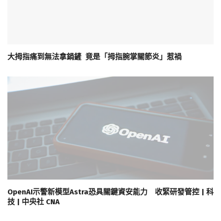
大拇指痛到無法拿鍋鏟 竟是「拇指腕掌關節炎」惹禍
OpenAI示警新模型Astra恐具關鍵資安能力 收緊研發管控 | 科
技 | 中央社 CNA