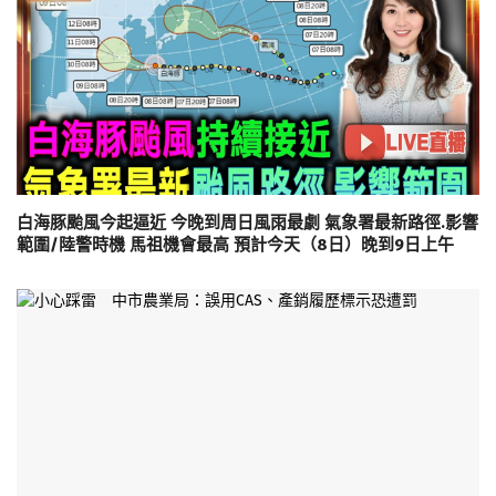
白海豚颱風今起逼近 今晚到周日風雨最劇 氣象署最新路徑.影響
範圍/陸警時機 馬祖機會最高 預計今天（8日）晚到9日上午