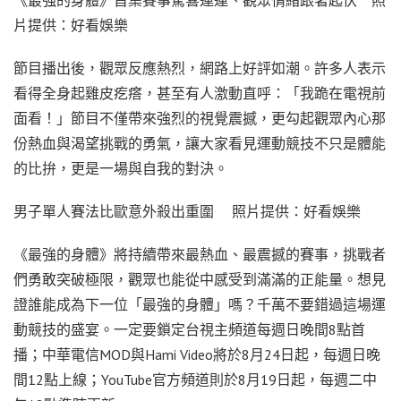
片提供：好看娛樂
節目播出後，觀眾反應熱烈，網路上好評如潮。許多人表示
看得全身起雞皮疙瘩，甚至有人激動直呼：「我跪在電視前
面看！」節目不僅帶來強烈的視覺震撼，更勾起觀眾內心那
份熱血與渴望挑戰的勇氣，讓大家看見運動競技不只是體能
的比拚，更是一場與自我的對決。
男子單人賽法比歐意外殺出重圍 照片提供：好看娛樂
《最強的身體》將持續帶來最熱血、最震撼的賽事，挑戰者
們勇敢突破極限，觀眾也能從中感受到滿滿的正能量。想見
證誰能成為下一位「最強的身體」嗎？千萬不要錯過這場運
動競技的盛宴。一定要鎖定台視主頻道每週日晚間8點首
播；中華電信MOD與Hami Video將於8月24日起，每週日晚
間12點上線；YouTube官方頻道則於8月19日起，每週二中