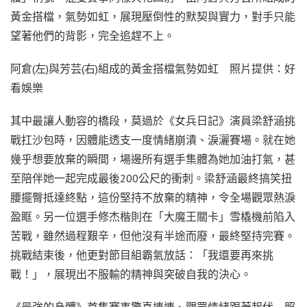
黃金搭檔，氣勢如虹，展現壓倒性的默契與實力，對手只能
望著他們的背影，完全追趕不上。
阿倉(左)與芳芸(右)組成的黃金搭檔氣勢如虹 照片提供：好
看娛樂
其中最讓人動容的橋段，莫過於《女兵日記》演員梁舒涵挑
戰扛沙包時，因體能透支一度情緒崩潰、淚灑賽場。就在她
幾乎想要放棄的瞬間，場邊所有選手集體為她加油打氣，甚
至陪伴她一起完成最後200公尺的衝刺。梁舒涵最終搞笑扭
腰擺臀抵達終點，這份堅持不放棄的精神，令全場觀眾熱淚
盈眶。另一位選手修杰楷則在「大魔王關卡」雪橇機前陷入
苦戰，雖然過程艱辛，但他沒有半途而廢，最終堅持完賽。
挑戰結束後，他更對節目組霸氣放話：「我還要再來挑
戰！」，展現出不服輸的精神與突破自我的決心。
《最強的身體》首集賽事驚喜連連、觀眾情緒跟著起伏 照