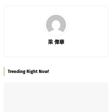
梁 偉華
Trending Right Now!