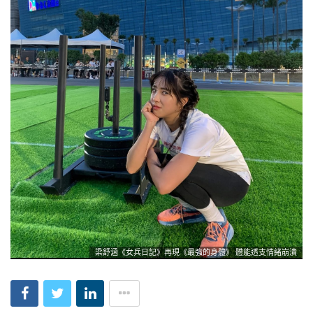
梁舒涵《女兵日記》再現《最強的身體》 體能透支情緒崩潰