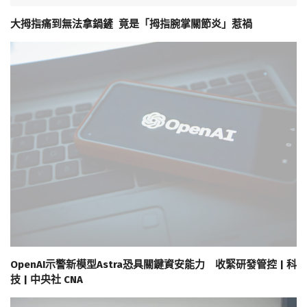
大拇指痛到無法拿鍋鏟 竟是「拇指腕掌關節炎」惹禍
OpenAI示警新模型Astra恐具關鍵資安能力 收緊研發管控 | 科
技 | 中央社 CNA