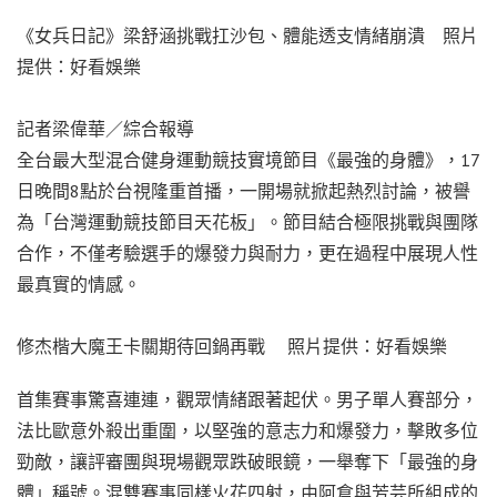
《女兵日記》梁舒涵挑戰扛沙包、體能透支情緒崩潰 照片
提供：好看娛樂
記者梁偉華／綜合報導
全台最大型混合健身運動競技實境節目《最強的身體》，17
日晚間8點於台視隆重首播，一開場就掀起熱烈討論，被譽
為「台灣運動競技節目天花板」。節目結合極限挑戰與團隊
合作，不僅考驗選手的爆發力與耐力，更在過程中展現人性
最真實的情感。
修杰楷大魔王卡關期待回鍋再戰 照片提供：好看娛樂
首集賽事驚喜連連，觀眾情緒跟著起伏。男子單人賽部分，
法比歐意外殺出重圍，以堅強的意志力和爆發力，擊敗多位
勁敵，讓評審團與現場觀眾跌破眼鏡，一舉奪下「最強的身
體」稱號。混雙賽事同樣火花四射，由阿倉與芳芸所組成的