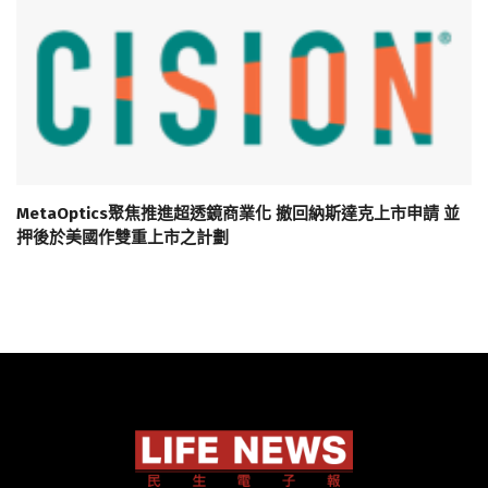
MetaOptics聚焦推進超透鏡商業化 撤回納斯達克上市申請 並
押後於美國作雙重上市之計劃