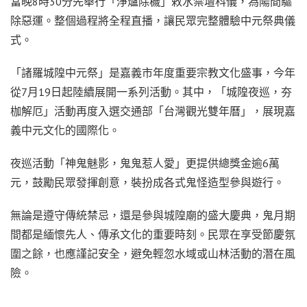
當晚8時30分先舉行「淨爐除穢」敕水禁壇科儀，為陽間驅
除惡運。整個過程將全程直播，讓民眾完整體驗中元祭典儀
式。
「諸羅城隍中元祭」是嘉義市年度重要宗教文化盛事，今年
從7月19日起陸續展開一系列活動。其中，「城隍夜巡，夯
枷解厄」活動再度入選交通部「台灣觀光雙年曆」，展現嘉
義中元文化的國際化。
夜巡活動「神鬼魅影，鬼鬼惹人愛」更提供總獎金逾6萬
元，鼓勵民眾發揮創意，裝扮成各式鬼怪造型參與遊行。
無論是遵守傳統禁忌，還是參與城隍廟的盛大慶典，鬼月期
間都是緬懷先人、傳承文化的重要時刻。民眾在享受節慶氛
圍之餘，也應謹記安全，避免輕忽水域或山林活動的潛在風
險。