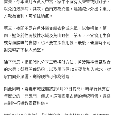
首先，今年鬼月五黃入中宮，家中不宜有大聲響或釘釘子，
以免招致疾病。其次，西南方為兇位，建議減少外出；東北
方較為吉利，可前往納氣。
第三，夜間不要在戶外曬寬鬆衣物或床單，以免招鬼。第
四，避免前往開放性水域及荒山野徑。第五，不宜食用生食
或有血腥味的食物，也不要在深夜用餐。最後，普渡時不可
對鬼魂許下私人願望。
除了禁忌，楊鵬淵也分享三種招財方法：普渡時準備易取食
的水果；祭拜開罐奶粉；以及用五個50元硬幣加入冰水，從
家門向外潑灑，剩餘硬幣可作為錢母。
與此同時，嘉義市城隍廟將於8月22日晚間11時舉行具有百
年歷史的「開鬼門」儀式。這項國定古蹟的傳統科儀，遵循
古制進行道教靈寶科儀。