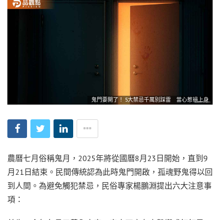
鬼門要開了！ 5大禁忌千萬別踩雷 當心惹禍上身
農曆七月俗稱鬼月，2025年將從國曆8月23日開始，直到9
月21日結束。民間傳統認為此時鬼門開啟，孤魂野鬼得以回
到人間。為避免觸犯禁忌，民俗專家楊鵬淵提出六大注意事
項：