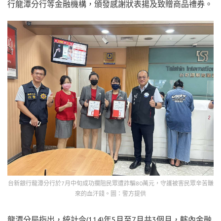
行龍潭分行等金融機構，頒發感謝狀表揚及致贈商品禮券。
台新銀行龍潭分行於7月中旬成功攔阻民眾遭詐騙80萬元，守護被害民眾辛苦賺
來的血汗錢。圖：警方提供
龍潭分局指出，統計今(114)年5月至7月共3個月，轄內金融