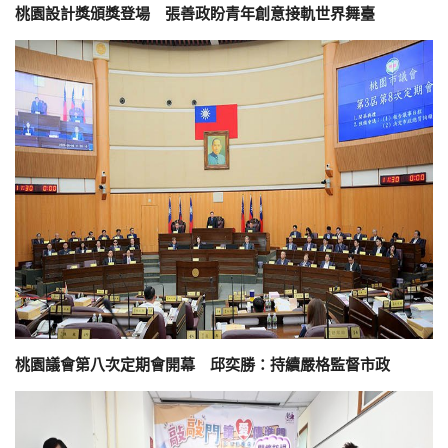
桃園設計獎頒獎登場 張善政盼青年創意接軌世界舞臺
桃園議會第八次定期會開幕 邱奕勝：持續嚴格監督市政