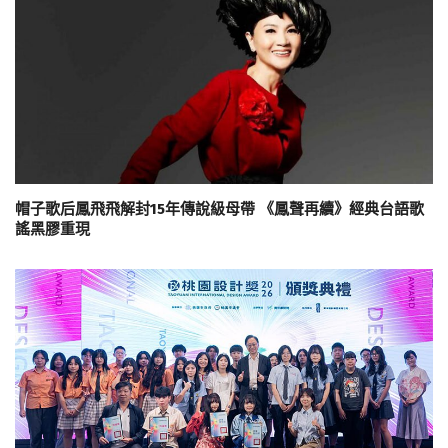
帽子歌后鳳飛飛解封15年傳說級母帶 《鳳聲再續》經典台語歌
謠黑膠重現