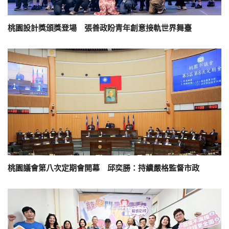
桃園設計獎頒獎登場 張善政盼青年創意接軌世界舞臺
桃園議會第八次定期會開幕 邱奕勝：持續嚴格監督市政