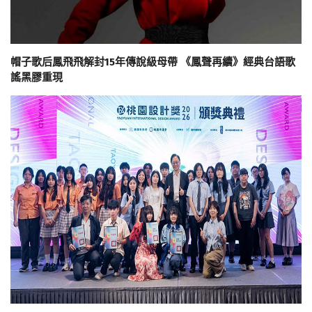
帽子歌后鳳飛飛解封15年傳說級母帶 《鳳聲再續》經典台語歌
謠黑膠重現