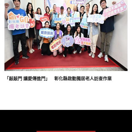
「敲敲門 讓愛傳進門」 彰化縣啟動獨居老人訪查作業