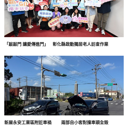
「敲敲門 讓愛傳進門」 彰化縣啟動獨居老人訪查作業
新屋永安工業區附近車禍 兩部自小客對撞車頭全毀