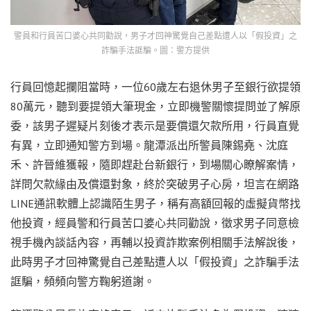
警員和行員苦口婆心共同勸說，男子才回神驚覺自己差點遭人以「假投資」之
詐騙手法誆騙。圖：警方提供
行員回憶起攔阻當時，一位60歲左右退休男子至銀行欲提領
80萬元，聽到要提領大筆現金，立即機警關懷提問並了解原
委，該男子遲疑片刻後才表示是要償還欠款所用，行員直覺
有異，立即通知警方到場。龍潭派出所警員陳錫堯、沈庭
禾、許晉維獲報，隨即趕赴台新銀行，到場關心瞭解案情，
詳問欠款緣由及償還對象，終於突破男子心房，坦言在網路
LINE通訊軟體上認識陌生男子，稱有高額回報的虛擬貨幣找
他投資，經員警和行員苦口婆心共同勸說，徵求男子同意檢
視手機內談話內容，再輔以投資詐欺案例相關手法解說後，
此時男子才回神驚覺自己差點遭人以「假投資」之詐騙手法
誆騙，頻頻向警方鞠躬道謝。