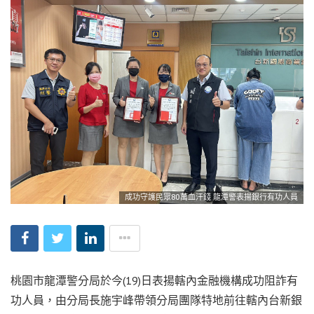
成功守護民眾80萬血汗錢 龍潭警表揚銀行有功人員
桃園市龍潭警分局於今(19)日表揚轄內金融機構成功阻詐有
功人員，由分局長施宇峰帶領分局團隊特地前往轄內台新銀