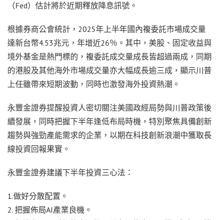
（Fed）估計將於近期釋放降息訊號。
根據券商公會統計，2025年上半年國內複委託市場成交量
達新台幣4.53兆元，年增近26％。其中，美股、固定收益與
境外基金是熱門標的，複委託成交量成長皆超過兩成，同期
的港股及其他海外市場成交量亦大幅成長逾三成，顯示川普
上任雖帶來短期波動，同時也激發海外投資熱潮。
永豐金證券提醒投資人密切關注美國政經局勢與川普政策後
續發展，同時把握下半年逢低布局時機，特別聚焦具備創新
趨勢與強勁產能需求的企業，以期在科技創新浪潮中獲取長
線投資回報果實。
永豐金證券建議下半年投資三心法：
1.做好分散配置。
2. 把握佈局AI產業良機。