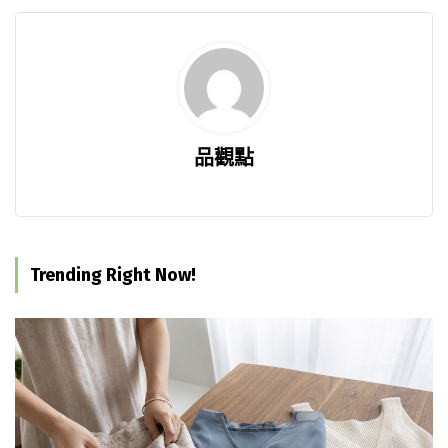
品觀點
Trending Right Now!