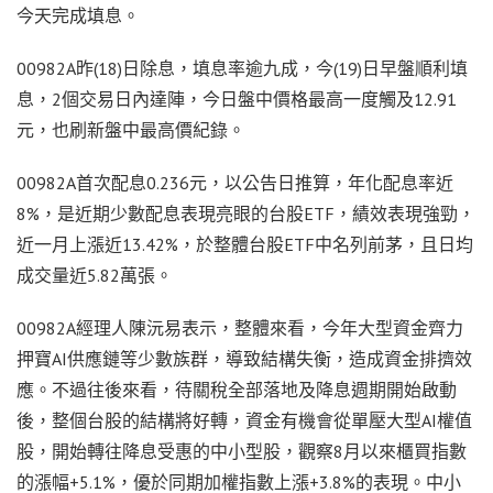
今天完成填息。
00982A昨(18)日除息，填息率逾九成，今(19)日早盤順利填
息，2個交易日內達陣，今日盤中價格最高一度觸及12.91
元，也刷新盤中最高價紀錄。
00982A首次配息0.236元，以公告日推算，年化配息率近
8%，是近期少數配息表現亮眼的台股ETF，績效表現強勁，
近一月上漲近13.42%，於整體台股ETF中名列前茅，且日均
成交量近5.82萬張。
00982A經理人陳沅易表示，整體來看，今年大型資金齊力
押寶AI供應鏈等少數族群，導致結構失衡，造成資金排擠效
應。不過往後來看，待關稅全部落地及降息週期開始啟動
後，整個台股的結構將好轉，資金有機會從單壓大型AI權值
股，開始轉往降息受惠的中小型股，觀察8月以來櫃買指數
的漲幅+5.1%，優於同期加權指數上漲+3.8%的表現。中小