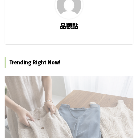
品觀點
Trending Right Now!