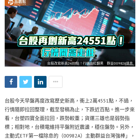
台股改寫新高24551點！行情由紅翻黑 群益00982A填息
台股今天早盤再度改寫歷史新高，衝上2萬4551點，不過，
行情隨即拉回整理，截至發稿為止，下跌近百點。進一步來
看，台塑四寶全面拉回，跌勢較重；貨運三雄也是弱勢指
標；相對地，台積電維持平盤附近震盪，穩住盤勢。另外，
主動式ETF第一檔除息的（00982A）主動群益台灣強棒」，