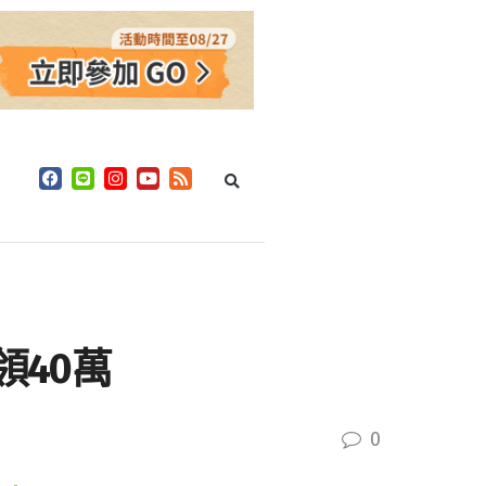
領40萬
0