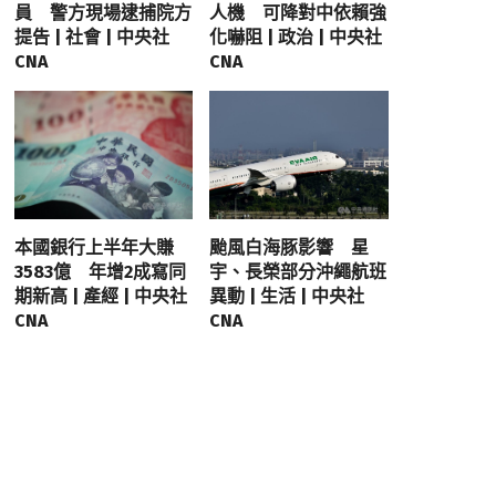
員 警方現場逮捕院方
人機 可降對中依賴強
提告 | 社會 | 中央社
化嚇阻 | 政治 | 中央社
CNA
CNA
本國銀行上半年大賺
颱風白海豚影響 星
3583億 年增2成寫同
宇、長榮部分沖繩航班
期新高 | 產經 | 中央社
異動 | 生活 | 中央社
CNA
CNA