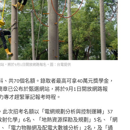
站，將於9月1日開放網路報名。圖：台電提供
科、共70個名額。錄取者最高可拿40萬元獎學金，
簡章已公布於甄選網站，將於9月1日開放網路報
電力專才趕緊筆記報考時程。
，此次招考名額以「電網規劃分析與控制運轉」37
放射化學」6名、「地熱資源探勘及規劃」5名、「網
名、「電力物聯網及配電大數據分析」2名，及「通