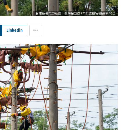
台電招募電力新血！獎學金甄選9/1開放報名 最高領40萬
Linkedin