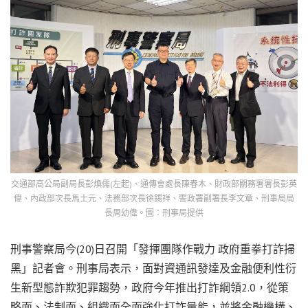
交通部高公局副局長彭煥儒(左起)、通傳會處長陳春木、財政部關務署署長彭英
偉、內政部次長馬士元、法務部次長徐錫祥、警政署副署長李文章、刑事局局
長周幼偉。圖：刑事局提供
刑事警察局今(20)日召開「發揮團隊作戰力 政府重拳打詐掃
黑」記者會。刑事局表示，面對資通訊發達及金融便利性衍
生新型態詐欺犯罪趨勢，政府今年推出打詐綱領2.0，從策
略面、法制面、組織面全面強化打詐量能，並將金融機構、