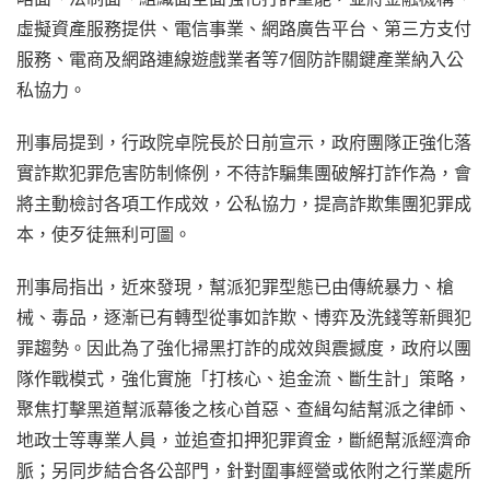
虛擬資產服務提供、電信事業、網路廣告平台、第三方支付
服務、電商及網路連線遊戲業者等7個防詐關鍵產業納入公
私協力。
刑事局提到，行政院卓院長於日前宣示，政府團隊正強化落
實詐欺犯罪危害防制條例，不待詐騙集團破解打詐作為，會
將主動檢討各項工作成效，公私協力，提高詐欺集團犯罪成
本，使歹徒無利可圖。
刑事局指出，近來發現，幫派犯罪型態已由傳統暴力、槍
械、毒品，逐漸已有轉型從事如詐欺、博弈及洗錢等新興犯
罪趨勢。因此為了強化掃黑打詐的成效與震撼度，政府以團
隊作戰模式，強化實施「打核心、追金流、斷生計」策略，
聚焦打擊黑道幫派幕後之核心首惡、查緝勾結幫派之律師、
地政士等專業人員，並追查扣押犯罪資金，斷絕幫派經濟命
脈；另同步結合各公部門，針對圍事經營或依附之行業處所