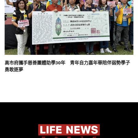
高市府攜手慈善團體助學30年 青年自力嘉年華陪伴弱勢學子
勇敢逐夢