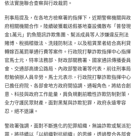
依法實施聯合查察與行政裁罰。
刑事局提及，在各地方檢察署的指揮下，近期警察機關與政
府相關機關合作，陸續破獲載送假基地臺設備散布「普發現
金1萬元」釣魚簡訊詐欺集團、幫派成員等人涉嫌違反刑法
賭博、稅捐稽徵法、洗錢防制法，以及租賃業者結合高利貸
轉嫁百萬罰單通行費等案件。行政院打擊詐欺指揮中心指揮
官馬士元，特率法務部、財政部關務署、國家通訊傳播委員
會、交通部高速公路局、內政部警政署等代表，前往刑事局
慰勉偵辦人員辛勞。馬士元表示，行政院打擊詐欺指揮中心
已擔任府院、各部會地方政府間協調、通報角色，將結合創
意、科技與政府工作能量，肩負規劃前瞻性詐欺防制對策，
全力守護民眾財產，面對黑幫與詐欺犯罪，政府永遠零容
忍，絕不退讓。
警政署強調，面對不斷進化的犯罪組織，無論詐欺或幫派犯
罪，將持續以「以組織對抗組織」的思維，透過整合各部會