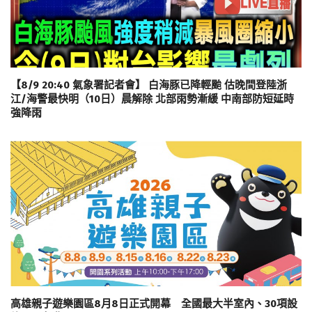
【8/9 20:40 氣象署記者會】 白海豚已降輕颱 估晚間登陸浙
江/海警最快明（10日）晨解除 北部雨勢漸緩 中南部防短延時
強降雨
高雄親子遊樂園區8月8日正式開幕 全國最大半室內、30項設