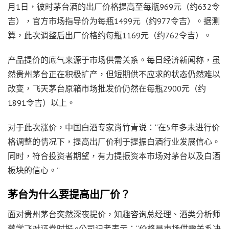
月1日，彼时茅台酒的出厂价格提高至每瓶969元（约632令
吉），官方市场指导价为每瓶1499元（约977令吉）。据测
算，此次调整后出厂价格约每瓶1169元（约762令吉）。
产品提价的底气来源于市场供需关系。每日经济新闻称，虽
然贵州茅台正在积极扩产，但短期供不应求的状态仍然难以
改变，飞天茅台原箱市场批发价仍然在每瓶2900元（约
1891令吉）以上。
对于此次涨价，中国白酒专家肖竹青说：“在5年多未进行价
格调整的情况下，提高出厂价利于提振白酒行业发展信心。
同时，符合投资者期望，有力提振资本市场对茅台以及白酒
板块的信心。”
茅台为什么要提高出厂价？
面对贵州茅台突然深夜提价，知趣咨询总经理、酒类分析师
蔡学飞对证券时报·e公司记者表示：“价格是市场供需关系决