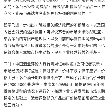
定的，茅台已经是‘消费品’、‘奢侈品’与‘投资品’三品合一，在
商务、礼品与高端宴席市场具有极强的刚需属性。”
蔡学飞进一步指出，随着相关经济政策的不断落地，以及国
内社会消费的逐步恢复，可以说茅台的市场需求依然旺盛，
结合茅台的有限产能现状，以及目前四季度白酒消费旺季和
春节备货情况，应该说茅台的涨价是有一定市场基础的，也
是符合茅台掌握市场主动权，提升企业经营效益的手段。
同时，中国酒业评论人肖竹青对证券时报·e公司记者表示，
市场经济规律特点是：供过于求，价格下跌；供不应求，价
格上涨。茅台酒长期以来供不应求，整箱茅台酒行情价长期
在2900-3000/瓶左右，本次茅台提高出厂价格是在近6年未
做价格调整的情况下进行的，兼顾企业长远发展和市场长期
稳定的基础上，适度调整部分产品出厂价格是正常合理企业
经营行为。