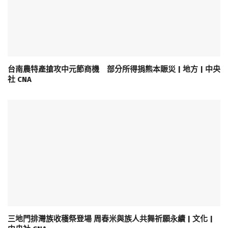
台南農特產搶攻中元節商機 部分所得捐熊本賑災 | 地方 | 中央
社 CNA
三地門排灣族收穫祭登場 周春米與族人共舞祈願永續 | 文化 |