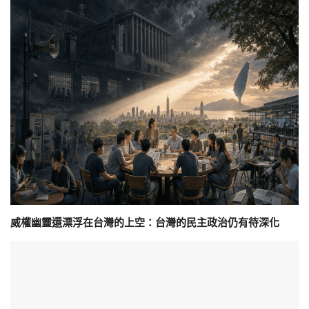
威權幽靈還漂浮在台灣的上空：台灣的民主政治仍有待深化