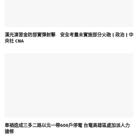
漢光演習金防部實彈射擊 安全考量未實施部分火砲 | 政治 | 中
央社 CNA
車禍造成三多二路以北一帶600戶停電 台電高雄區處加派人力
搶修