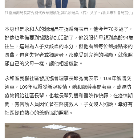
社會局副局長許秀能代表頒贈感謝牌給賴瑞昌（右）父子。(新北市社會局提供)
本身也是永和人的賴瑞昌在捐贈時表示，他今年70多歲了，
好像也準備要到據點參加活動了，他說服侍母親到高齡94歲
往生，這是為人子女該盡的本分，但他看到每位到據點來的
長輩，包含失智者或獨居者，都能受到完善的照顧，就像照
顧自己的父母一樣，讓他相當感動。
永和區民權社區發展協會理事長邱秀蘭表示，108年獲贈交
通車，109年就爆發新冠疫情，她和總幹事開著車，載運防
疫物資給社區長輩，也載長輩到雙和醫院作快篩。在疫情期
間，有醫護人員因忙著在醫院救人，子女沒人照顧，幸好有
社區幾位熱心的爺奶協助照顧。