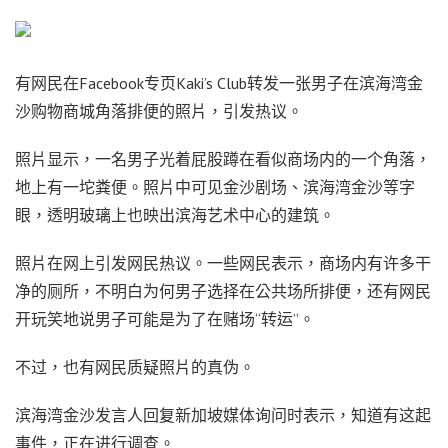
有网民在Facebook专页Kaki’s Club转发一张男子在滨海湾金
沙购物商城角落排便的照片，引发热议。
照片显示，一名男子光着屁股蹲在看似商场内的一个角落，
地上有一坨粪便。照片中可见金沙剧场、滨海湾金沙等字
眼，透明玻璃上也映出滨海艺术中心的建筑。
照片在网上引发网民热议。一些网民表示，商场内有许多干
净的厕所，不明白为何男子选择在公共场所排便，还有网民
开玩笑地说男子可能是为了在赌场“转运”。
不过，也有网民质疑照片的真伪。
滨海湾金沙发言人回复新加坡媒体询问时表示，知道有这起
事件，正在进行调查。