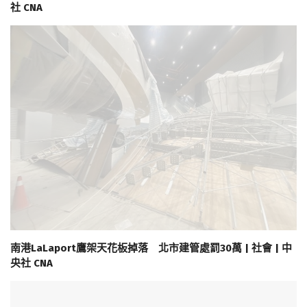
社 CNA
南港LaLaport鷹架天花板掉落 北市建管處罰30萬 | 社會 | 中
央社 CNA