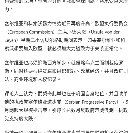
科索沃的立场，也因为其他区域和全球问题，将承受巨大压
力。
塞尔维亚和科索沃暴力情势近日再度升高。欧盟执行委员会
（European Commission）主席冯德莱恩（Ursula von der
Leyen）星期二出访贝尔格勒期间表示，如果塞尔维亚和科
索沃想要加入欧盟，就必须加大力道致力于关系正常化。
塞尔维亚也必须追随西方脚步，就侵略乌克兰而制裁俄罗
斯，同时还要根绝贪腐和组织犯罪、改革经济，并且改进司
法、商业环境和人权纪录。
评论人士认为，武契奇此举也在于巩固自身地位，并且改革
他的执政党塞尔维亚进步党（Serbian Progressive Party）。5
月两起大规模枪击案，引爆长达数月反政府示威浪潮，执政
党支持度大跌。
当地一项民调显示，塞尔维亚进步党领导的联盟将可获得约