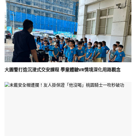
大園警打造沉浸式交安課程 學童體驗VR情境深化用路觀念