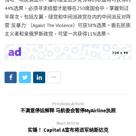
44%选票，必须寻求结盟才能够在250席国会中，掌握到过
半席次。包括左翼、绿党和中间派政党在内的中间派反对阵
营“反暴力”（Agaist The Violence）可获38%选票。极右民族
主义者和亲俄罗斯政党，可望一共获得11%选票。
Previous Article
不满意停运解释 马航委会暂停MyAirline执照
Next Article
实锤！ Capital A宣布将进军纳斯达克