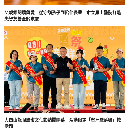
父親節閱讀傳愛 從守護孩子到陪伴長輩 市立鳳山醫院打造
失智友善全齡家庭
大崗山龍眼蜂蜜文化節熱鬧開幕 活動限定「蜜汁鹽酥雞」掀
話題