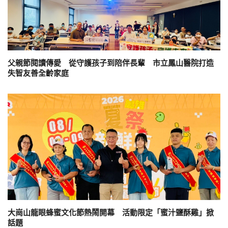
父親節閱讀傳愛 從守護孩子到陪伴長輩 市立鳳山醫院打造
失智友善全齡家庭
大崗山龍眼蜂蜜文化節熱鬧開幕 活動限定「蜜汁鹽酥雞」掀
話題