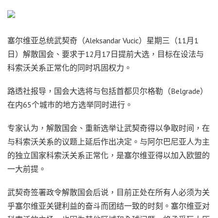
塞尔维亚总统武契奇（Aleksandar Vucic）星期三（11月1
日）解散国会、要求于12月17日提前大选，目标在设法与
科索沃关系正常化的同时巩固权力。
路透社报导，国会大选将与包括首都贝尔格勒（Belgrade）
在内65个城巿的地方选举同时进行。
专家认为，解散国会、重新选举让武契奇得以争取时间，在
与科索沃关系的议题上延后作出决定。与阿尔巴尼亚人为主
的独立国家科索沃关系正常化，是塞尔维亚得以加入欧盟的
一大前提。
武契奇签署政令解散国会后说，目前正处在所有人必须为关
乎塞尔维亚关键利益的奋斗而团结一致的时刻。塞尔维亚对