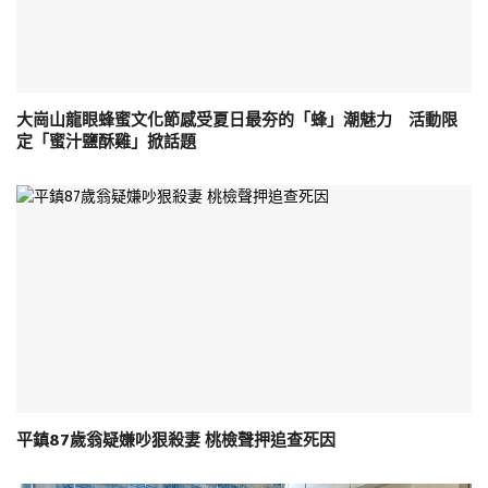
大崗山龍眼蜂蜜文化節感受夏日最夯的「蜂」潮魅力 活動限
定「蜜汁鹽酥雞」掀話題
平鎮87歲翁疑嫌吵狠殺妻 桃檢聲押追查死因