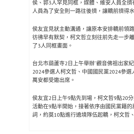
侯、郭3人罕見同框，媒體、維安人員全擠
人員為了安全則一路往後擠，讓轎前擠得
侯友宜見狀主動溝通，讓原本安排轎前領路
彷彿早有默契，柯文哲立刻往前先走一步
了3人同框畫面。
台北市葫蘆寺2日上午舉辦“觀音佛祖出家
2024參選人柯文哲、中國國民黨2024
萬安都受邀出席。
侯友宜2日上午9點先到場，柯文哲9點20
活動在9點半開始，接著依序由國民黨籍的
詞，約莫10點進行遶境隊伍起轎，柯文哲