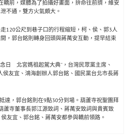
在轎前，媒體為了拍攝好畫面，拚命往前擠，維安
水泄不通，雙方火氣頗大。
走120公尺到巷子口的行程縮短，柯、侯、郭3人
離開，郭台銘則轉身回頭與蔣萬安互動，提早結束
紀念日 北宮媽祖起駕大典”，台灣民眾黨主席、
參選人侯友宜、鴻海創辦人郭台銘、國民黨台北市長蔣
分抵達，郭台銘則在9點30分到場。葫蘆寺祝聖團拜
葫蘆寺董事長郭江源致詞、蔣萬安致詞與貴賓致
、侯友宜、郭台銘、蔣萬安都參與轎前領路。