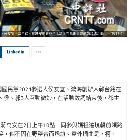
哲、侯友宜、郭台銘、蔣萬安都參與台北葫蘆寺媽祖遶境轎前領路活動。（中評社）
Linkedin
國國民黨2024參選人侯友宜、鴻海創辦人郭台銘在
、侯、郭3人互動微妙，在活動致詞結束後，都主
蔣萬安在2日上午10點一同參與媽祖遶境轎前領路
笑，似不因在野整合而尷尬。意外插曲是，柯、