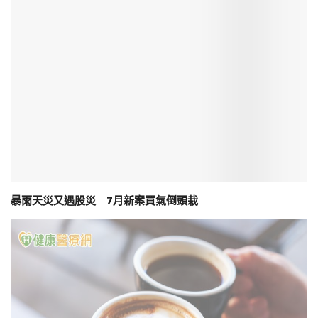
暴雨天災又遇股災 7月新案買氣倒頭栽