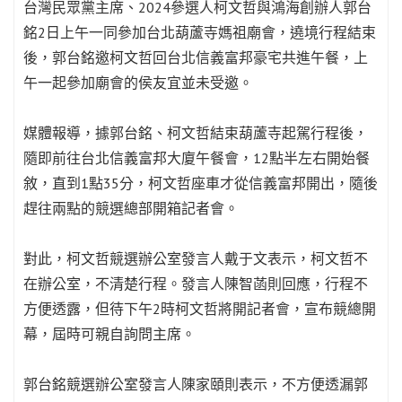
台灣民眾黨主席、2024參選人柯文哲與鴻海創辦人郭台
銘2日上午一同參加台北葫蘆寺媽祖廟會，遶境行程結束
後，郭台銘邀柯文哲回台北信義富邦豪宅共進午餐，上
午一起參加廟會的侯友宜並未受邀。
媒體報導，據郭台銘、柯文哲結束葫蘆寺起駕行程後，
隨即前往台北信義富邦大廈午餐會，12點半左右開始餐
敘，直到1點35分，柯文哲座車才從信義富邦開出，隨後
趕往兩點的競選總部開箱記者會。
對此，柯文哲競選辦公室發言人戴于文表示，柯文哲不
在辦公室，不清楚行程。發言人陳智菡則回應，行程不
方便透露，但待下午2時柯文哲將開記者會，宣布競總開
幕，屆時可親自詢問主席。
郭台銘競選辦公室發言人陳家頤則表示，不方便透漏郭