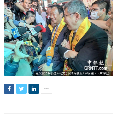
民眾黨2024參選人柯文哲與鴻海創辦人郭台銘。（中評社）