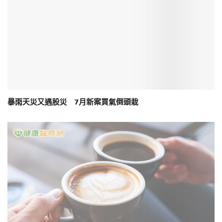
暴雨天災又遇股災 7月新案買氣倒頭栽