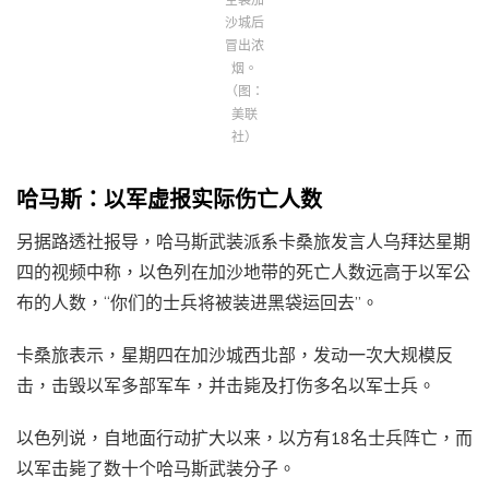
沙城后
冒出浓
烟。
（图：
美联
社）
哈马斯：以军虚报实际伤亡人数
另据路透社报导，哈马斯武装派系卡桑旅发言人乌拜达星期
四的视频中称，以色列在加沙地带的死亡人数远高于以军公
布的人数，“你们的士兵将被装进黑袋运回去”。
卡桑旅表示，星期四在加沙城西北部，发动一次大规模反
击，击毁以军多部军车，并击毙及打伤多名以军士兵。
以色列说，自地面行动扩大以来，以方有18名士兵阵亡，而
以军击毙了数十个哈马斯武装分子。