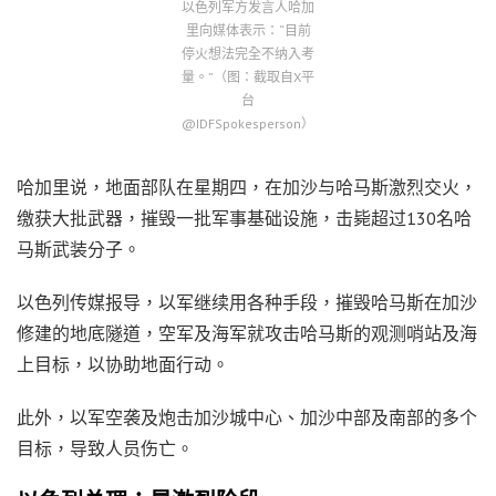
以色列军方发言人哈加
里向媒体表示：“目前
停火想法完全不纳入考
量。”（图：截取自X平
台
@IDFSpokesperson）
哈加里说，地面部队在星期四，在加沙与哈马斯激烈交火，
缴获大批武器，摧毁一批军事基础设施，击毙超过130名哈
马斯武装分子。
以色列传媒报导，以军继续用各种手段，摧毁哈马斯在加沙
修建的地底隧道，空军及海军就攻击哈马斯的观测哨站及海
上目标，以协助地面行动。
此外，以军空袭及炮击加沙城中心、加沙中部及南部的多个
目标，导致人员伤亡。