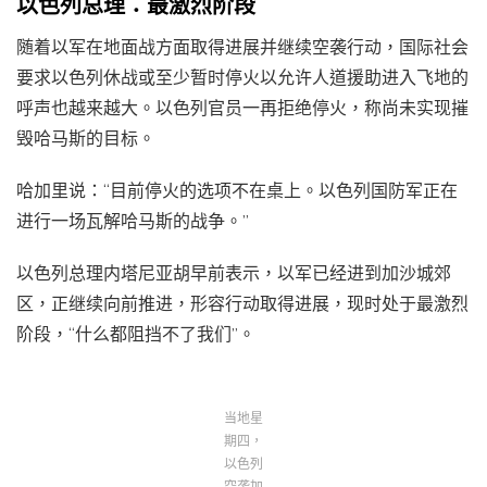
以色列总理：最激烈阶段
随着以军在地面战方面取得进展并继续空袭行动，国际社会
要求以色列休战或至少暂时停火以允许人道援助进入飞地的
呼声也越来越大。以色列官员一再拒绝停火，称尚未实现摧
毁哈马斯的目标。
哈加里说：“目前停火的选项不在桌上。以色列国防军正在
进行一场瓦解哈马斯的战争。”
以色列总理内塔尼亚胡早前表示，以军已经进到加沙城郊
区，正继续向前推进，形容行动取得进展，现时处于最激烈
阶段，“什么都阻挡不了我们”。
当地星
期四，
以色列
空袭加