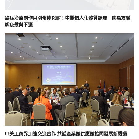
癌症治療副作用別傻傻忍耐！中醫個人化體質調理 助癌友緩
解疲憊與不適
中美工商界加強交流合作 共話產業鏈供應鏈協同發展新機遇