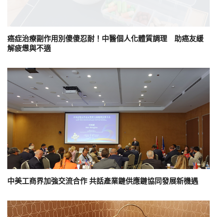
癌症治療副作用別傻傻忍耐！中醫個人化體質調理 助癌友緩
解疲憊與不適
中美工商界加強交流合作 共話產業鏈供應鏈協同發展新機遇