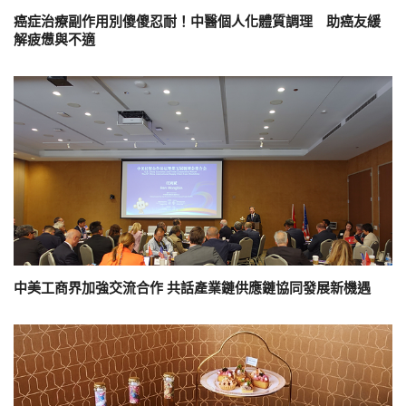
癌症治療副作用別傻傻忍耐！中醫個人化體質調理 助癌友緩
解疲憊與不適
中美工商界加強交流合作 共話產業鏈供應鏈協同發展新機遇