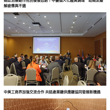
癌症治療副作用別傻傻忍耐！中醫個人化體質調理 助癌友緩
解疲憊與不適
中美工商界加強交流合作 共話產業鏈供應鏈協同發展新機遇