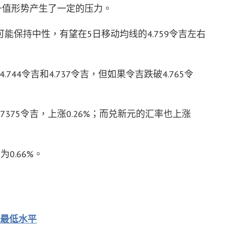
升值形势产生了一定的压力。
能保持中性，有望在5日移动均线的4.759令吉左右
44令吉和4.737令吉，但如果令吉跌破4.765令
7375令吉，上涨0.26%；而兑新元的汇率也上涨
0.66%。
来最低水平