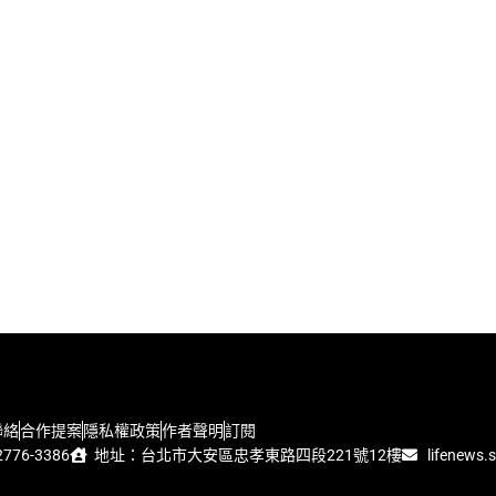
聯絡
合作提案
隱私權政策
作者聲明
訂閱
776-3386
地址：台北市大安區忠孝東路四段221號12樓
lifenews.