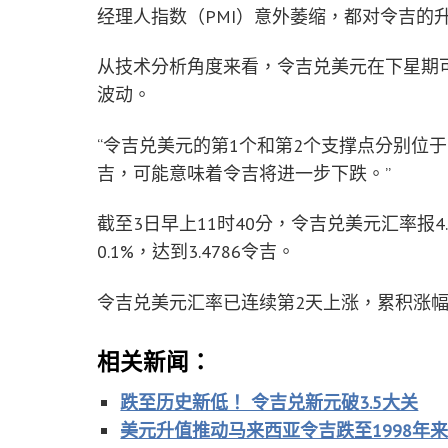
经理人指数（PMI）意外萎缩，都对令吉的
从技术分析角度来看，令吉兑美元在下星期可
波动。
“令吉兑美元的第1个和第2个支撑点分别位于4.7
吉，可能意味着令吉将进一步下跌。”
截至3日早上11时40分，令吉兑美元汇率报4.
0.1%，达到3.4786令吉。
令吉兑美元汇率已连续第2天上涨，累积涨幅为
相关新闻：
跌至历史新低！ 令吉兑新元破3.5大关
美元升值推动马来西亚令吉跌至1998年