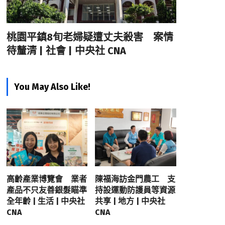
桃園平鎮8旬老婦疑遭丈夫殺害 案情
待釐清 | 社會 | 中央社 CNA
You May Also Like!
高齡產業博覽會 業者
陳福海訪金門農工 支
產品不只友善銀髮瞄準
持設運動防護員等資源
全年齡 | 生活 | 中央社
共享 | 地方 | 中央社
CNA
CNA