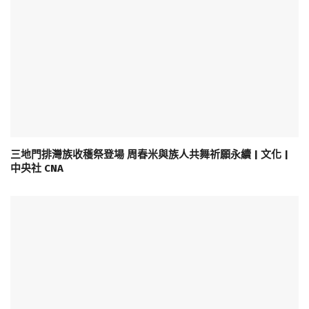
三地門排灣族收穫祭登場 周春米與族人共舞祈願永續 | 文化 |
中央社 CNA