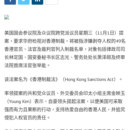
美国国会参议院及众议院跨党派议员星期三（11月1日）提
案，要求华府检视对香港制裁，将被指涉嫌剥夺人权的49名
香港官员、法官及裁判官列入制裁名单，对象包括律政司司
长林定国、国安委秘书长区志光、警务处处长萧泽颐及终审
法院首席法官张举能。
该法案名为《香港制裁法》（Hong Kong Sanctions Act）。
率领提案的共和党众议员、外交委员会印太小组主席金映玉
（Young Kim）表示，自豪领头提起法案，以便美国可采取
强而有力且果断的行动，支持热爱自由的香港人民，并追究
侵犯人权官员的责任。