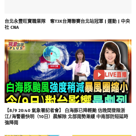
台北永豐旺寶職業隊 奪T3X台灣聯賽台北站冠軍 | 運動 | 中央
社 CNA
【8/9 20:40 氣象署記者會】 白海豚已降輕颱 估晚間登陸浙
江/海警最快明（10日）晨解除 北部雨勢漸緩 中南部防短延時
強降雨