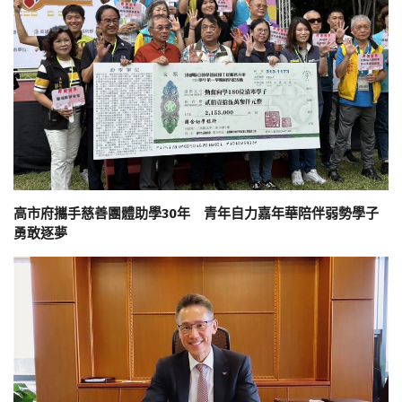
高市府攜手慈善團體助學30年 青年自力嘉年華陪伴弱勢學子
勇敢逐夢