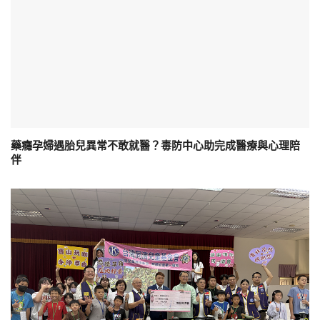
藥癮孕婦遇胎兒異常不敢就醫？毒防中心助完成醫療與心理陪
伴