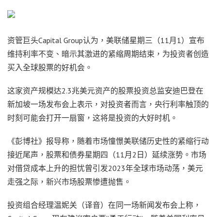
资管巨头Capital Group认为，美联储星期三（11月1）宣布
维持利率不变、暗示其激进的紧缩周期结束，为投资者创造
买入全球股票的好机会。
这家资产规模达2.3兆美元资产的股票投资总监安迪巴登在
新加坡一场发布会上表示，对投资者而言，央行利率触顶的
时刻可能会打开一扇窗，这将是投资的大好时机。
《彭博社》报导称，随着市场憧憬美联储历史性的紧缩行动
接近尾声，股票和债券星期四（11月2日）延续涨势。市场
对借贷成本上升的担忧曾引发2023年全球市场动荡，美元
走强之际，新兴市场股票惨遭抛售。
投资组合经理温妮关（译音）在同一场新闻发布会上称，