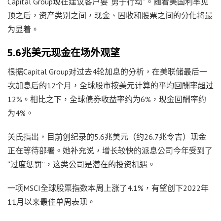
Capital Group现在建议客户要“勇于行动”。随着美国利率见
顶之后，资产类别之间，现金、固收和股票之间的分化将最
为显着。
5.6兆美元现金在场外观望
根据Capital Group对过去4轮加息的分析，在美联储最后一
次加息后的12个月，全球股市按美元计算的平均回酬率超过
12%。相比之下，全球债券收益率约为6%，现金回酬率约
为4%。
关氏指出，目前创纪录的5.6兆美元（约26.7兆令吉）现金
正在等待部署。她补充说，增长较快的派息公司今年受到了
“过度惩罚”，这类公司是潜在的投资机遇。
一项MSCI全球股票指数本周上涨了4.1%，有望创下2022年
11月以来最佳单周表现。