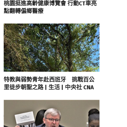
桃園挺進高齡健康博覽會 行動CT車亮
點翻轉偏鄉醫療
特教與弱勢青年赴西班牙 挑戰百公
里徒步朝聖之路 | 生活 | 中央社 CNA