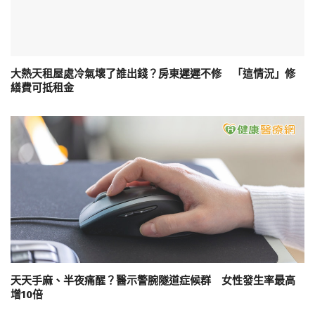
大熱天租屋處冷氣壞了誰出錢？房東遲遲不修 「這情況」修
繕費可抵租金
天天手麻、半夜痛醒？醫示警腕隧道症候群 女性發生率最高
增10倍