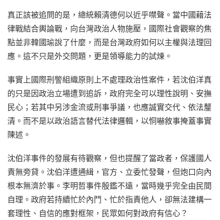
真正該被追問的是，總統賴清德何以近乎噤聲。當中國藉法
律戰結合輿論戰，向台灣政治人物施壓，國際社會觀察的焦
點並非韓國瑜說了什麼，而是台灣政府如何以主權與法理回
應。這不只是外交問題，更是領導能力的試煉。
事實上國際刑警組織原則上不處理政治性案件，若沈伯洋真
的只是因政治立場遭到追訴，政府完全可以理性說明、安撫
民心；若其中另涉金流或刑事爭議，也應誠實交代、依法釐
清。而不是以政治語言替代法律邏輯，以恫嚇敘事掩蓋事實
陳述。
沈伯洋事件的發展有待觀察，但也提醒了當政者，保護國人
責無旁貸。沈伯洋遭通緝，官方、立委忙發聲，但炮口向內
根本無濟於事。李明哲事件殷鑑不遠，當時幾乎完全由民間
自理。政府若持續忙於內鬥、忙於指責他人，卻無法建構一
套理性、自信的應對框架，民眾如何對政府有信心？