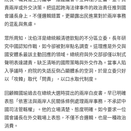
責兩岸或外交決策。把這起跨海法律事件的政治責任推到國
會議長身上，不僅邏輯錯置，更顯露出民進黨對於兩岸事務
的混亂與焦慮。
眾所周知，沈伯洋是總統賴清德欽點的不分區立委，長年研
究中國認知作戰，如今卻被對岸點名調查。這理應是外交與
國安體系最該主動回應的領域。總統府與外交部卻僅以制式
聲明表達譴責，缺乏清晰的國際策略與外交作為。當事人陷
入爭議時，府院的失語反倒凸顯體系的空洞，於是立委只好
以「攻韓」取代「問責」，以口水取代制度。
回顧韓國瑜過去在總統大選時提出的兩岸白皮書，早已明確
表態「依憲法與兩岸人民關係條例處理兩岸事務，不承認中
國司法管轄權」。他的立場清楚、態度明確。如今要求一位
國會議長在外交戰場上表態，不僅不合邏輯，也是一種政治
消費。