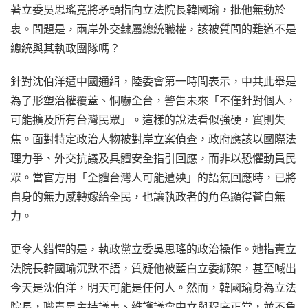
著立委吳思瑤竟將矛頭指向立法院長韓國瑜，批他無動於
衷。問題是，兩岸外交隸屬總統職權，該被質問的難道不是
總統與其執政團隊嗎？
針對沈伯洋遭中國通緝，陸委會第一時間表示，中共此舉是
為了形塑治權覆蓋、恫嚇全台，警告未來「不僅針對個人，
可能擴及所有台灣民眾」。這樣的說法看似強硬，實則失
焦。面對特定政治人物被對岸立案偵查，政府應該以國際法
理力爭、外交抗議及具體安全指引回應，而非以恐懼動員民
眾。當官方用「全體台灣人可能遭殃」的語氣回應時，已將
自身的無力感轉嫁給全民，也讓執政者的角色顯得蒼白無
力。
更令人錯愕的是，執政黨立委吳思瑤的政治操作。她指責立
法院長韓國瑜沉默不語，質疑他被藍白立委綁架，甚至喊出
今天是沈伯洋，明天可能是任何人。然而，韓國瑜身為立法
院長，職責是主持議事、維護議會中立與程序正當，並不負