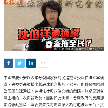
沈伯洋遭通緝 誰在兩岸外交防線上失守？
中國重慶公安以涉嫌分裂國家罪對民進黨立委沈伯洋立案偵
查，央視更高調播出起底沈伯洋影片，揚言可能透過國際刑
警展開全球通緝。這場法律與政治交織的戲碼，無疑是對台
灣主權的一次輿論攻勢。面對如此挑釁，台灣政府的反應卻
顯得雜亂無章。陸委會先是將風險擴大為可能波及全台，接