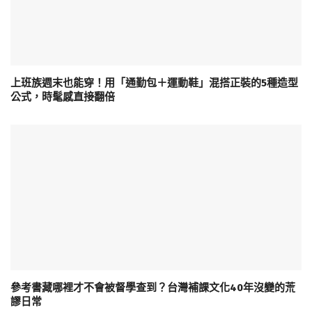
上班族週末也能穿！用「通勤包＋運動鞋」混搭正裝的5種造型
公式，時髦感直接翻倍
參考書藏哪裡才不會被督學查到？台灣補課文化40年沒變的荒
謬日常