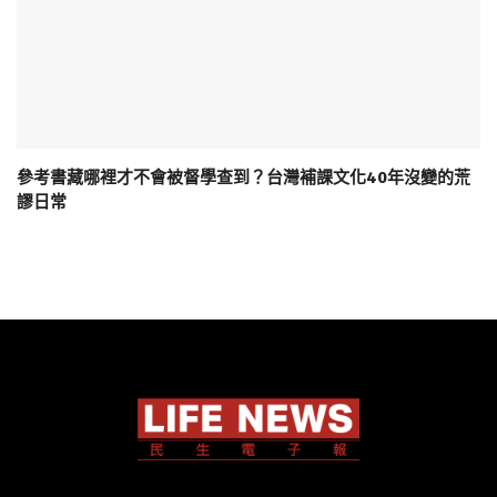
參考書藏哪裡才不會被督學查到？台灣補課文化40年沒變的荒
謬日常