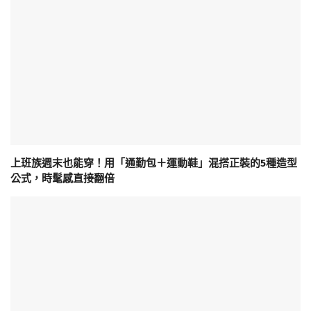
上班族週末也能穿！用「通勤包＋運動鞋」混搭正裝的5種造型
公式，時髦感直接翻倍