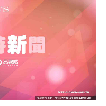
鳳凰颱風襲台 普發現金偏鄉造冊領取時間延後！