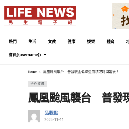
熱門
生活
文教
健康
娛樂
體育
會員({username})
Home
鳳凰颱風襲台 普發現金偏鄉造冊領取時間延後！
合作媒體
鳳凰颱風襲台 普發
品觀點
2025-11-11