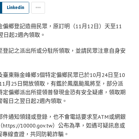
Linkedin
偏鄉登記造冊民眾，原訂明（11月12日）天至11
翌日起2週內領取。
至登記之派出所或分駐所領取，並請民眾注意自身安
臺東縣金峰鄉3個特定偏鄉民眾已於10月24日至10
至11月25日開放領取，有鑑於鳳凰颱風將至，部分派
特定偏鄉派出所提領普發現金恐有安全疑慮，領取期
警報日之翌日起2週內領取。
郵件通知領錢或登錄，也不會電話要求至ATM或網銀
s://10000.gov.tw）公布為準，如遇可疑訊息或
客服專線查證，共同防範詐騙。