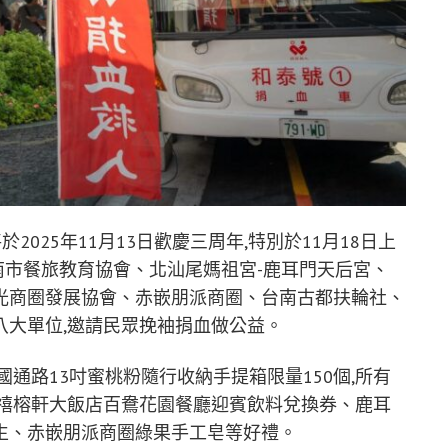
025年11月13日歡慶三周年,特別於11月18日上
南市餐旅教育協會、北汕尾媽祖宮-鹿耳門天后宮、
光商圈發展協會、赤嵌朋派商圈、台南古都扶輪社、
八大單位,邀請民眾挽袖捐血做公益。
通路13吋蜜桃粉隨行收納手提箱限量150個,所有
含禧榕軒大飯店百鴦花園餐廳迎賓飲料兌換券、鹿耳
生、赤嵌朋派商圈綠果手工皂等好禮。