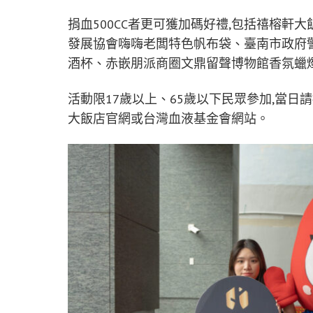
捐血500CC者更可獲加碼好禮,包括禧榕
發展協會嗨嗨老闆特色帆布袋、臺南市政府
酒杯、赤嵌朋派商圈文鼎留聲博物館香氛蠟
活動限17歲以上、65歲以下民眾參加,當
大飯店官網或台灣血液基金會網站。