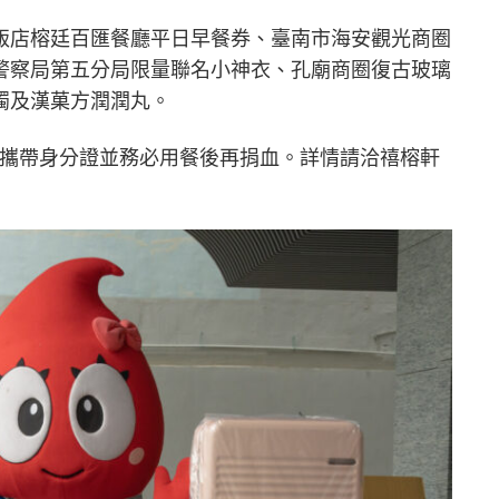
軒大飯店榕廷百匯餐廳平日早餐券、臺南市海安觀光商圈
警察局第五分局限量聯名小神衣、孔廟商圈復古玻璃
燭及漢菓方潤潤丸。
日請攜帶身分證並務必用餐後再捐血。詳情請洽禧榕軒