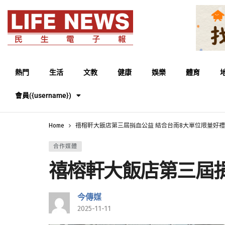
熱門
生活
文教
健康
娛樂
體育
會員({username})
Home
禧榕軒大飯店第三屆捐血公益 結合台南8大單位限量好
合作媒體
禧榕軒大飯店第三屆捐
今傳媒
2025-11-11