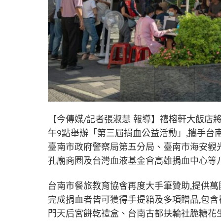
【今傳媒/記者張淑慧 報導】禧榕軒大飯店將於2
午9點舉辦「第三屆捐血公益活動」,攜手台
臺南市政府警察局第五分局、臺南市海安觀
孔廟商圈及台灣血液基金會高雄捐血中心等
台南市餐旅教育協會再度大手筆贊助,提供萬國
完成捐血者皆可獲得手提箱及多項贈品,包
門天后宮餅乾禮盒、台南古都扶輪社脆糖花