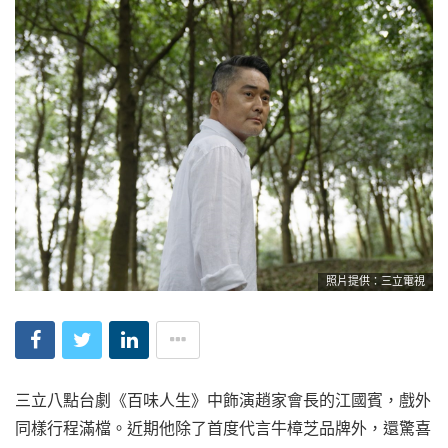
照片提供：三立電視
三立八點台劇《百味人生》中飾演趙家會長的江國賓，戲外
同樣行程滿檔。近期他除了首度代言牛樟芝品牌外，還驚喜