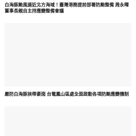
白海豚颱風逼近北方海域！臺灣港務提前部署防颱整備 周永暉
董事長親自主持應變整備會議
嚴防白海豚挾帶豪雨 台電鳳山區處全面啟動各項防颱應變機制