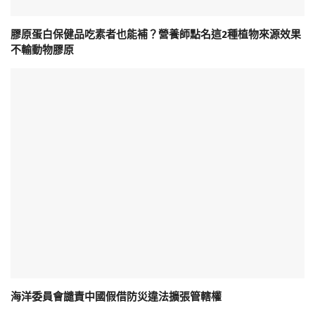
膠原蛋白保健品吃素者也能補？營養師點名這2種植物來源效果
不輸動物膠原
海洋委員會譴責中國假借防災違法擴張管轄權