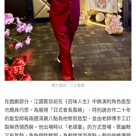
照片提供：三立電視
在戲劇部分，江國賓目前在《百味人生》中飾演的角色造型
也頗具巧思。為展現「日式會長風格」，特別請合作二十年
的髮型師每兩週清晨八點為他修剪造型，並由老師傅手工訂
製無西領西裝。他出場時以「老頑童」的方式登場，既幽默
又有氣勢，角色個性鮮明，為劇情增添亮點。劇中他維護趙