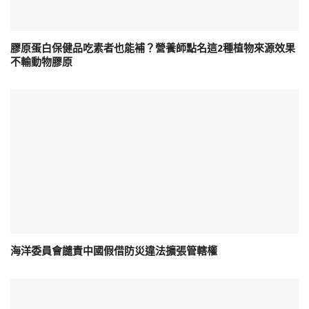
膠原蛋白保健品吃素者也能補？營養師點名這2種植物來源效果
不輸動物膠原
海洋委員會譴責中國假借防災違法擴張管轄權