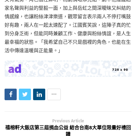
家名聲與利益的堅毅一面，加上與岳虹之間深曖昧又糾結的
情感線，也讓粉絲津津樂道，觀眾留言表示兩人不停打嘴鼓
好有趣，兩人在一起太速配了。江國賓笑說，這陣子真的忙
到分身乏術，但能同時兼顧工作、健康與粉絲情誼，是人生
最幸福的狀態。「我希望自己不只是戲裡的角色，也能在生
活中傳達溫暖與正能量。」
Previous Article
禧榕軒大飯店第三屆捐血公益 結合台南8大單位限量好禮回
饋