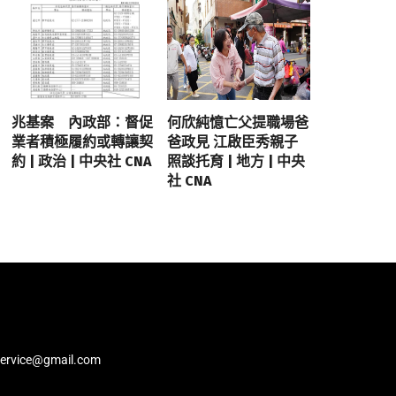
兆基案 內政部：督促
何欣純憶亡父提職場爸
業者積極履約或轉讓契
爸政見 江啟臣秀親子
約 | 政治 | 中央社 CNA
照談托育 | 地方 | 中央
社 CNA
service@gmail.com