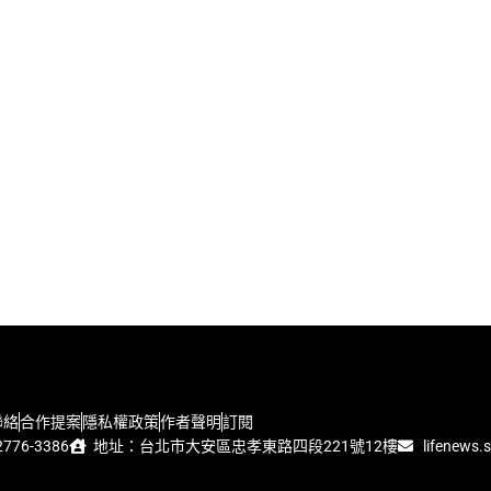
聯絡
合作提案
隱私權政策
作者聲明
訂閱
776-3386
地址：台北市大安區忠孝東路四段221號12樓
lifenews.