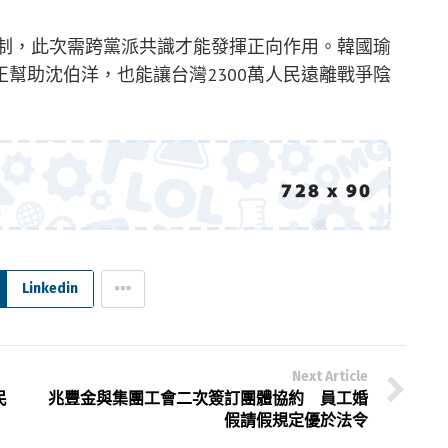
機制，此次需跨黨派共識才能發揮正向作用。韓國瑜
幫助沈伯洋，也能讓台灣2300萬人民遠離戰爭陰
Linkedin
Next Article
民
兆豐金與集團工會二次簽訂團體協約 員工婚
假請假規定優於法令