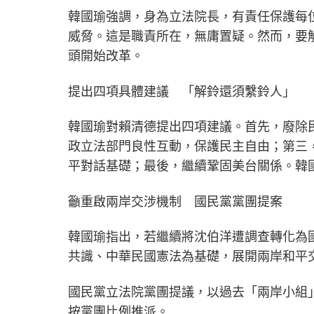
韓國瑜強調，身為立法院長，有責任保護每
威脅。這是職責所在，無庸置疑。然而，要
頭開始改革。
提出四項具體建議 「解鈴還須繫鈴人」
韓國瑜對賴清德提出四項建議。首先，廢除
政立法部門良性互動，保護民主自由；第三
平對話基礎；最後，繼續鞏固美台關係。韓
籲重啟兩岸交涉機制 國民黨黨團提案
韓國瑜指出，若繼續將沈伯洋遭調查轉化為
共識、中華民國憲法為基礎，展開兩岸和平
國民黨立法院黨團提議，以過去「兩岸小組
按黨團比例推派。