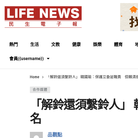
熱門
生活
文教
健康
娛樂
體育
會員({username})
Home
「解鈴還須繫鈴人」 韓國瑜：保護立委是職責 但賴清
合作媒體
「解鈴還須繫鈴人」
名
品觀點