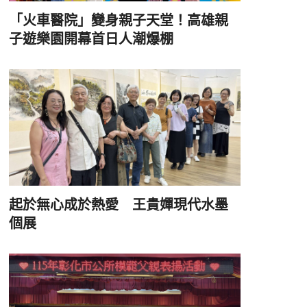
「火車醫院」變身親子天堂！高雄親
子遊樂園開幕首日人潮爆棚
起於無心成於熱愛 王貴嬋現代水墨
個展