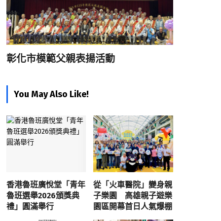
彰化市模範父親表揚活動
You May Also Like!
香港魯班廣悅堂「青年
從「火車醫院」變身親
魯班選舉2026頒獎典
子樂園 高雄親子遊樂
禮」圓滿舉行
園區開幕首日人氣爆棚