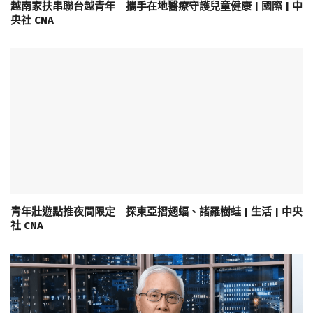
越南家扶串聯台越青年 攜手在地醫療守護兒童健康 | 國際 | 中
央社 CNA
青年壯遊點推夜間限定 探東亞摺翅蝠、諸羅樹蛙 | 生活 | 中央
社 CNA