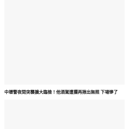
中壢警夜間突襲擴大臨檢！他酒駕遭攔再揪出無照 下場慘了