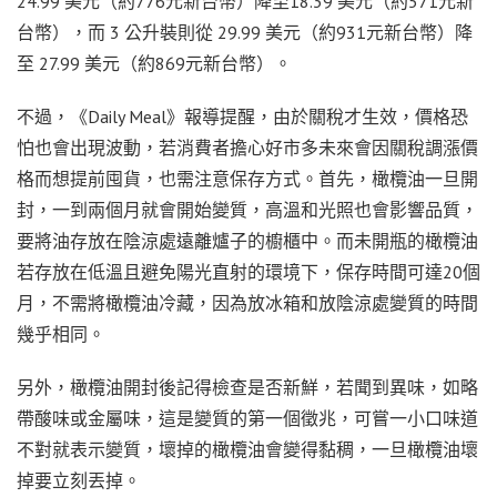
24.99 美元（約776元新台幣）降至18.39 美元（約571元新
台幣），而 3 公升裝則從 29.99 美元（約931元新台幣）降
至 27.99 美元（約869元新台幣）。
不過，《Daily Meal》報導提醒，由於關稅才生效，價格恐
怕也會出現波動，若消費者擔心好市多未來會因關稅調漲價
格而想提前囤貨，也需注意保存方式。首先，橄欖油一旦開
封，一到兩個月就會開始變質，高溫和光照也會影響品質，
要將油存放在陰涼處遠離爐子的櫥櫃中。而未開瓶的橄欖油
若存放在低溫且避免陽光直射的環境下，保存時間可達20個
月，不需將橄欖油冷藏，因為放冰箱和放陰涼處變質的時間
幾乎相同。
另外，橄欖油開封後記得檢查是否新鮮，若聞到異味，如略
帶酸味或金屬味，這是變質的第一個徵兆，可嘗一小口味道
不對就表示變質，壞掉的橄欖油會變得黏稠，一旦橄欖油壞
掉要立刻丟掉。