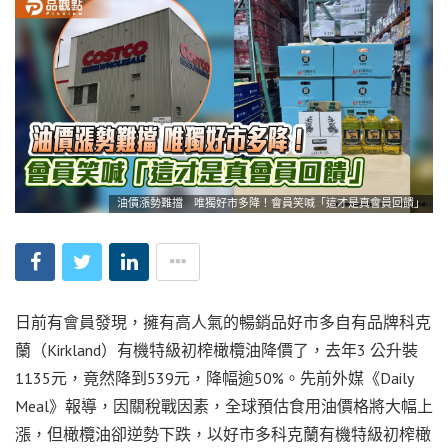
油價漲勢難擋 唯獨好市多降！會員笑喊「這才是真會員回饋」
日前有會員發現，擁有高人氣的暢銷品好市多自有品牌科克
蘭（Kirkland）有機特級初榨橄欖油降價了，去年3 公升裝
1135元，竟然降到539元，降幅逾50%。先前外媒《Daily
Meal》報導，因關稅戰因素，全球預估食用油價格將大幅上
漲，但橄欖油卻逆勢下跌，以好市多科克蘭有機特級初榨橄