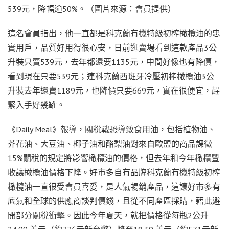
539元，降幅逾50%。（圖片來源：會員提供）
這名會員指出，他一直都是科克蘭有機特級初榨橄欖油的忠
實用戶，品質好用得很心安，日前逛賣場看到這款產品3公
升裝只賣539元，去年都還要1135元，中間好像也有降價，
看到現在只要539元；連科克蘭西班牙冷壓初榨橄欖油3公
升裝去年還賣1189元，也降價只要669元，實在很便宜，趕
緊入手好幾罐。
《Daily Meal》報導，關稅戰恐導致食用油，包括植物油、
芥花油、大豆油、椰子油和酪梨油對來自歐盟的商品課徵
15%關稅的規定將影響橄欖油的價格，但去年和今年橄欖豐
收讓橄欖油價格下降。好市多自有品牌科克蘭有機特級初榨
橄欖油一直很受會員喜愛，是人氣暢銷產品，這讓好市多有
底氣和全球的供應商談判價錢，且從不同產區採購，藉此避
開部分關稅衝擊。因此今年夏天，就把價格從每瓶2公升