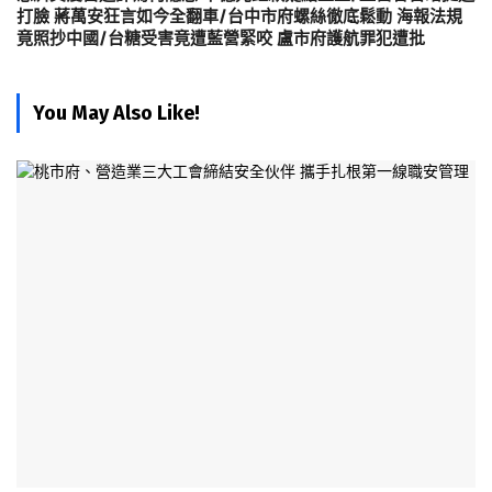
打臉 蔣萬安狂言如今全翻車/台中市府螺絲徹底鬆動 海報法規
竟照抄中國/台糖受害竟遭藍營緊咬 盧市府護航罪犯遭批
You May Also Like!