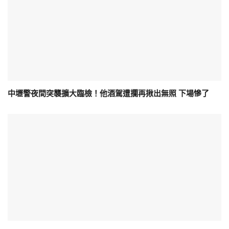
中壢警夜間突襲擴大臨檢！他酒駕遭攔再揪出無照 下場慘了