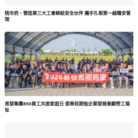
桃市府、營造業三大工會締結安全伙伴 攜手扎根第一線職安管
理
易發集團850員工共度家庭日 張善政期勉企業發展兼顧勞工福
祉