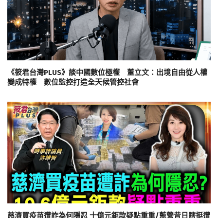
《筱君台灣PLUS》談中國數位極權 董立文：出境自由從人權
變成特權 數位監控打造全天候管控社會
慈濟買疫苗遭詐為何隱忍 十億元鉅款疑點重重/藍營昔日瞎挺遭