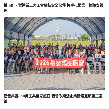
桃市府、營造業三大工會締結安全伙伴 攜手扎根第一線職安管
理
易發集團850員工共度家庭日 張善政期勉企業發展兼顧勞工福
祉