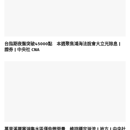
台指期夜盤突破45000點 本週聚焦鴻海法說會大立光除息 |
證券 | 中央社 CNA
萬里溪堰塞湖集水區僅些微雨量 維持穩定溢流 | 地方 | 中央社