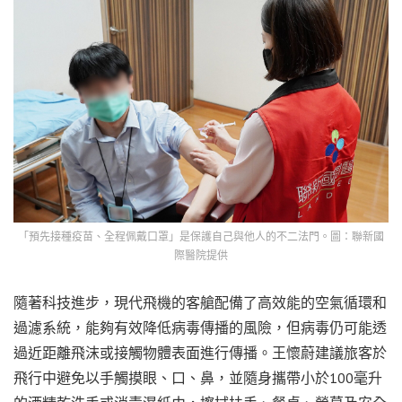
「預先接種疫苗、全程佩戴口罩」是保護自己與他人的不二法門。圖：聯新國
際醫院提供
隨著科技進步，現代飛機的客艙配備了高效能的空氣循環和
過濾系統，能夠有效降低病毒傳播的風險，但病毒仍可能透
過近距離飛沫或接觸物體表面進行傳播。王懷蔚建議旅客於
飛行中避免以手觸摸眼、口、鼻，並隨身攜帶小於100毫升