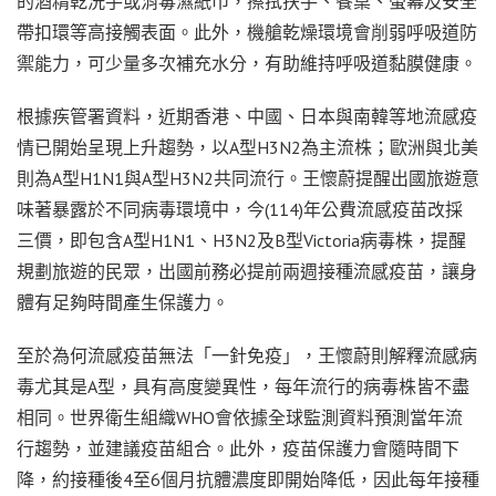
的酒精乾洗手或消毒濕紙巾，擦拭扶手、餐桌、螢幕及安全
帶扣環等高接觸表面。此外，機艙乾燥環境會削弱呼吸道防
禦能力，可少量多次補充水分，有助維持呼吸道黏膜健康。
根據疾管署資料，近期香港、中國、日本與南韓等地流感疫
情已開始呈現上升趨勢，以A型H3N2為主流株；歐洲與北美
則為A型H1N1與A型H3N2共同流行。王懷蔚提醒出國旅遊意
味著暴露於不同病毒環境中，今(114)年公費流感疫苗改採
三價，即包含A型H1N1、H3N2及B型Victoria病毒株，提醒
規劃旅遊的民眾，出國前務必提前兩週接種流感疫苗，讓身
體有足夠時間產生保護力。
至於為何流感疫苗無法「一針免疫」，王懷蔚則解釋流感病
毒尤其是A型，具有高度變異性，每年流行的病毒株皆不盡
相同。世界衛生組織WHO會依據全球監測資料預測當年流
行趨勢，並建議疫苗組合。此外，疫苗保護力會隨時間下
降，約接種後4至6個月抗體濃度即開始降低，因此每年接種