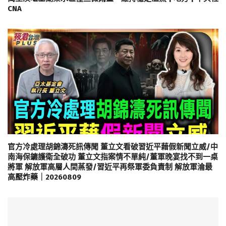
CNA
官方冷處理胡錦濤死訊傳聞 董立文看破習近平藉假新聞立威/中
南海保鑣護衛全破功 董立文指案情不單純/董軍晚宴找不到一桌
將軍 解放軍高層人間蒸發/習近平再祭軍委負責制 解放軍淪最
高壓炸藥｜20260809