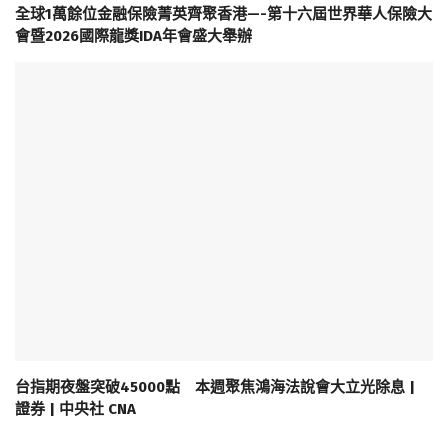
全球1萬餘位金融保險菁英齊聚香港—-第十六屆世界華人保險大
會暨2026國際龍獎IDA年會盛大舉辦
台指期夜盤突破45000點 本週聚焦鴻海法說會大立光除息 |
證券 | 中央社 CNA