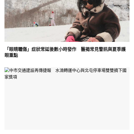
「眼睛曬傷」症狀常延後數小時發作 醫揭常見警訊與夏季護
眼重點