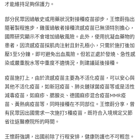
才能維持足夠保護力。
部分民眾因過敏史或用藥狀況對接種疫苗卻步，王懷蔚指出
隨著製程進步，雞蛋過敏者接種流感疫苗已無須特別擔心，
國際研究顯示不會增加過敏風險。此外，使用抗凝血藥物的
患者，因流感疫苗採肌肉注射且針孔極小，只需於施打後加
壓3至5分鐘，即可避免出血風險。但若正處於發燒、急性感
染或嚴重脫水等中重度不適情況，則建議延後接種。
疫苗施打上，由於流感疫苗主要為不活化疫苗，可以安心與
其他不活化疫苗，如新冠疫苗、肺炎鏈球菌疫苗等或是活性
減毒疫苗，如麻疹、腮腺炎、德國麻疹混合疫苗MMR疫
苗、黃熱病疫苗等，同時接種在不同部位。王懷蔚分享，曾
有民眾因出國需求一次施打3種疫苗，既符合入境規定又節
省往返醫療院所的時間。
王懷蔚強調，出國前除了行程安排，健康防護也不可輕忽。