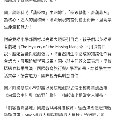
圖／舞蹈科將「藝極棒」主題轉化「極致藝術、舞藝非凡」
為核心，迷人的國標舞、潮流展現的當代爵士街舞，呈現學
生能量和魅力！
附設雙語小學部同樣以亮眼表現吸引目光，孩子們以英語讀
者劇場《The Mystery of the Missing Mango》，用流暢口
說、肢體語彙與戲劇張力，將自然與生命循環的知識化作舞
台語言，展現跨域學習成果。國小部主任顧文華表示，學校
透過春秋季展演、國際教育旅行與AI學習計畫，培養學生生
活美學、語言能力、國際視野與創意自信。
圖／附設雙語小學部將以美語舞劇形式演出經典童話故事
《白雪公主》與《綠野仙蹤》，精彩演出相當令人期待。
「創客冒險基地」則結合AI與科技教育，從西洋劍體驗到循
跡軌道車、Mbot機器人相撲與機器人足球，透過程式設