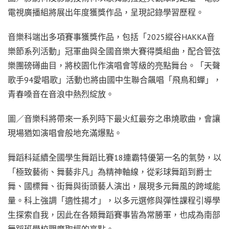
電視廣播組將展出年度獲獎作品，呈現記錄學習歷程。
音樂科端出多項賽事獲獎作品，包括「2025縱谷HAKKA音
樂節系列活動」冠軍曲與全國音樂大賽得獎組曲，配合管弦
樂團磅礡曲目，將校園化作演唱會等級的亮點舞台。「天聲
歌手94愛唱歌」活動也將由國中生聯合飆唱「飛鳥和蟬」，
青春嗓音在音浪中熱烈綻放。
圖／音樂科將帶來一系列時下最火紅最夯之串燒歌曲，會讓
現場猶如演唱會般地充滿爆點。
舞蹈科延續全國學生舞蹈比賽18連霸特優第一名的氣勢，以
「極致藝術、舞藝非凡」為精神軸線，從彩球舞蹈到爵士
舞、國標舞、街舞與街頭藝人演出，展現多元舞風的跨域能
量。科上強調「適性揚才」，以多元選修與彈性課程引導學
生探索自我，因此在各類舞蹈賽事皆為常勝軍，也成為南部
舞蹈班學校觀摩取經的亮點。