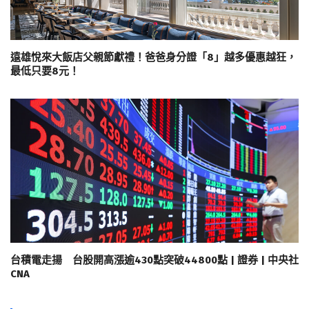
遠雄悅來大飯店父親節獻禮！爸爸身分證「8」越多優惠越狂，
最低只要8元！
台積電走揚 台股開高漲逾430點突破44800點 | 證券 | 中央社
CNA