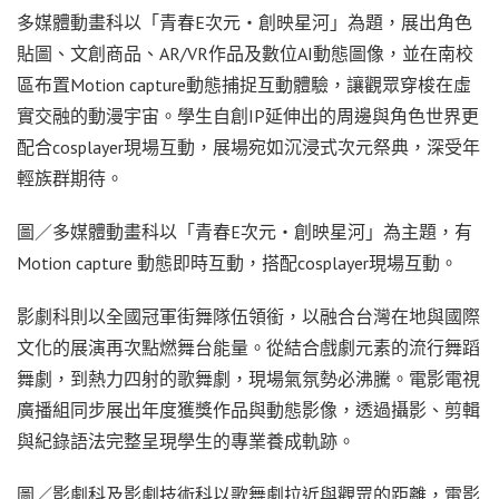
多媒體動畫科以「青春E次元‧創映星河」為題，展出角色
貼圖、文創商品、AR/VR作品及數位AI動態圖像，並在南校
區布置Motion capture動態捕捉互動體驗，讓觀眾穿梭在虛
實交融的動漫宇宙。學生自創IP延伸出的周邊與角色世界更
配合cosplayer現場互動，展場宛如沉浸式次元祭典，深受年
輕族群期待。
圖／多媒體動畫科以「青春E次元‧創映星河」為主題，有
Motion capture 動態即時互動，搭配cosplayer現場互動。
影劇科則以全國冠軍街舞隊伍領銜，以融合台灣在地與國際
文化的展演再次點燃舞台能量。從結合戲劇元素的流行舞蹈
舞劇，到熱力四射的歌舞劇，現場氣氛勢必沸騰。電影電視
廣播組同步展出年度獲獎作品與動態影像，透過攝影、剪輯
與紀錄語法完整呈現學生的專業養成軌跡。
圖／影劇科及影劇技術科以歌舞劇拉近與觀眾的距離，電影