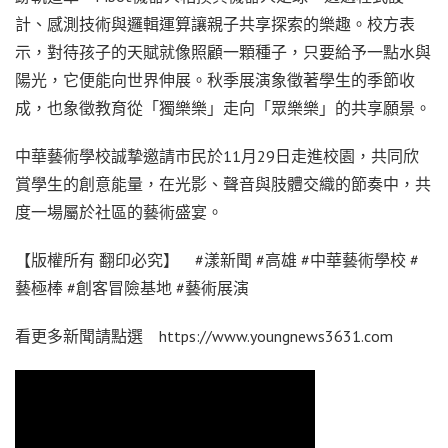
計、感測技術與邏輯運算讓親子共享探索的樂趣。校方表
示，對待孩子的天賦就像照顧一顆種子，只要給予一點水與
陽光，它便能向世界伸展。秋季展演象徵著學生的季節收
成，也象徵教育從「獨樂樂」走向「眾樂樂」的共享願景。
中華藝術學校誠摯邀請市民於11月29日走進校園，共同欣
賞學生的創意能量，在光影、聲音與肢體交織的節奏中，共
度一場屬於社區的藝術盛宴。
【版權所有 翻印必究】 #漾新聞 #高雄 #中華藝術學校 #
藝極棒 #創客冒險基地 #藝術展演
看更多新聞請點選 https://www.youngnews3631.com