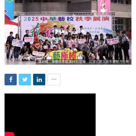
漾新聞｜華藝秋季展演29日登場 沉浸式藝文嘉年華魅力全開