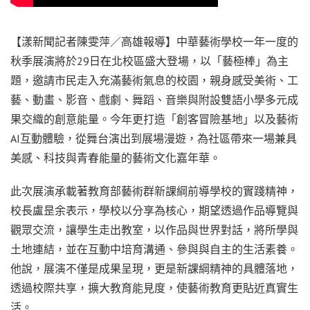
【漾新聞記者陳雯萍／高雄報導】中華藝術學校一年一度的
秋季展演將於29日在北校區盛大登場，以「藝極棒」為主
題，邀請市民走入充滿藝術氣息的校園，親身感受美術、工
藝、動畫、影音、戲劇、舞蹈、音樂與附設雙語小學多元成
果交織的創意能量。今年更打造「創客冒險基地」以及藝術
AI互動體驗，從舞台演出到展場漫遊，為社區帶來一場兼具
美感、科技與青春能量的藝術文化嘉年華。
此次展演承載著教育部藝術群新課綱前導學校的實踐精神，
校長盧昰余表示，學校以分享為核心，期望透過作品導覽與
觀眾交流，讓學生走出教室，以作品與世界對話，將所學與
土地連結，並在互動中培育溝通、參與與自主的生活素養。
他說，展演不僅是成果呈現，更是新課綱精神的具體落地，
透過校際共享，擴大教育能見度，使藝術教育更貼近真實生
活。