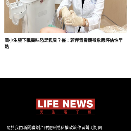
國小生腋下飄異味恐是狐臭？醫：若伴青春期徵象應評估性早
熟
關於我們
新聞聯絡
合作提案
隱私權政策
作者聲明
訂閱