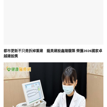
都市更新不只是拆掉重建 龍昊建設鑫陽馥築 榮獲2026國家卓
越建設獎