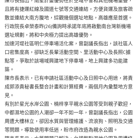
陳市長指出，南星計畫優勢在於空域不會和其他機場重疊，
且將有捷運紅線及國道七號等交通連結，方便貨運及旅客疏
散並連結大南方腹地，綜觀幾個選址地點，高雄應是首選。
行政院長卓榮泰昨(26)備詢時承諾年底將啟動南台灣新機場
選址規劃，將和中央極力提出高雄優勢。
加速河堤社區明仁停車場活化案，曾副議長指出，該社區人
口密集度高，卻缺乏長輩活動空間、里活動中心及長照C據
點等，爭取於該場域興建地下停車場，地上興建多功能建
築。
陳市長表示，已有申請社區活動中心及日照中心用途，將責
成郭添貴秘書長整合計畫和計算經費，兩個月內彙整地方意
見。
有別於星光水岸公園、楠梓享平親水公園等受到親子歡迎，
中都濕地公園的人潮卻一年不如一年，曾副議長指出，公園
周遭大樓林立，卻因水質與管理維護、流浪狗、照明及交通
等問題，導致使用率低迷，盼市府改造為親水公園。