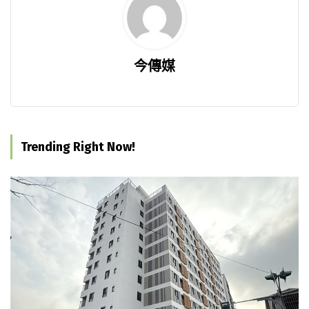
今傳媒
Trending Right Now!