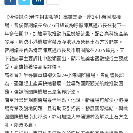
【今傳媒/記者李祖東報導】高雄需要一座24小時國際機
場，曾俊傑副議長今(27)日總質詢呼籲陳其邁市長在剩下一
年多任期中，加速爭取推動南星機場計畫，配合高科技產業
發展、解決小港機場宵禁及腹地以及營建土石方等問題。
曾副議長首先肯定陳其邁市長及市府團隊在2025遠見、天
下雜誌等主要評比中脫穎而出，顯示無論客觀數據或主觀感
受，高雄皆獲得高度評價。
高雄晉升半導體重鎮卻欠缺24小時國際機場，曾副議長認
為，恐難趕上產業快速發展，並導致國際觀光航線推動困
難，強調新國際機場已是各界所望。
南星計畫是規劃機場最佳地點，他說，新機場可解決小港機
場宵禁及腹地問題，且有助吸引招商、發展國際連結，與桃
園國際機場南北呼應，亦可加速大林蒲遷村及解決土石方之
亂，創造多贏。