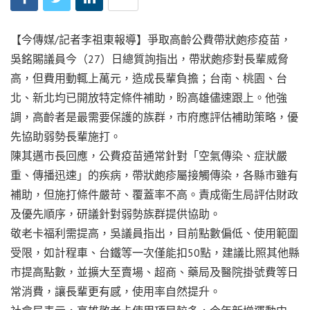
【今傳媒/記者李祖東報導】爭取高齡公費帶狀皰疹疫苗，
吳銘賜議員今（27）日總質詢指出，帶狀皰疹對長輩威脅
高，但費用動輒上萬元，造成長輩負擔；台南、桃園、台
北、新北均已開放特定條件補助，盼高雄儘速跟上。他強
調，高齡者是最需要保護的族群，市府應評估補助策略，優
先協助弱勢長輩施打。
陳其邁市長回應，公費疫苗通常針對「空氣傳染、症狀嚴
重、傳播迅速」的疾病，帶狀皰疹屬接觸傳染，各縣市雖有
補助，但施打條件嚴苛、覆蓋率不高。責成衛生局評估財政
及優先順序，研議針對弱勢族群提供協助。
敬老卡福利需提高，吳議員指出，目前點數偏低、使用範圍
受限，如計程車、台鐵等一次僅能扣50點，建議比照其他縣
市提高點數，並擴大至賣場、超商、藥局及醫院掛號費等日
常消費，讓長輩更有感，使用率自然提升。