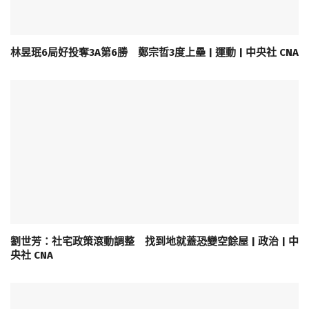
林昱珉6局好投奪3A第6勝 鄭宗哲3度上壘 | 運動 | 中央社 CNA
劉世芳：社宅政策滾動調整 找到地就蓋恐變空餘屋 | 政治 | 中
央社 CNA