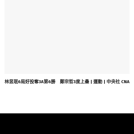
林昱珉6局好投奪3A第6勝 鄭宗哲3度上壘 | 運動 | 中央社 CNA