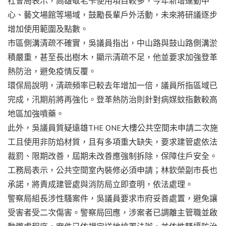
社會局表示，高雄敬老卡使用項目較多，今年新增運動中
心、藝文場館等場域，鼓勵長輩戶外活動，未來將研議逐步
增加使用範圍及點數。
市區側溝清疏不確實，吳議員指出，中山路與鼓山路側溝淤
積嚴重，甚至長出樹木，顯示清疏不足，他並要求加強登革
熱防治，避免疫情反覆。
環保局說明，清疏頻率已較去年增加一倍，議員所指區域已
完成，汛期前將再強化。登革熱防治則針對病媒蚊指數較高
地區加強噴藥。
此外，吳議員質疑遠雄THE ONE大樓公共空間未申請二次施
工且使用非防焰材質，且有多項重大缺失，要求建管處依法
裁罰、限期改善，屆期未改善應強制拆除，保障住戶安全。
工務局表示，公共空間室內裝修必須申請；林欽榮副市長也
承諾，將責成建管處與消防局立即查明，依法處理。
警察局組長涉性騷案件，吳議員要求市府妥善處置，避免讓
受害者受二次傷害。警察局回應，涉案者已調離主管職並啟