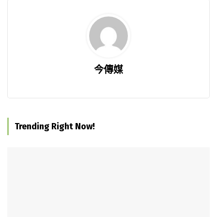
今傳媒
Trending Right Now!