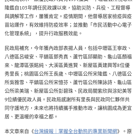
隆鑑自103年調任民政課以來，協助災防、兵役、工程督導
與調解等工作，屢獲肯定。疫情期間，他督導居家檢疫與疫
苗站運作，有效維持防疫效率；並推動「市民活動中心電子
化管理系統」，提升行政服務效能。
民政局補充，今年獲內政部表揚人員，包括中壢區王寧政、
八德區呂峻安、平鎮區鄧秀真、蘆竹區邱顯助、龜山區顏福
來、龍潭區張銘純、大溪區黃進賢、新屋區黃建興等8位優
秀里長；桃園區公所王長歲、中壢區公所宋隆鑑、八德區公
所吳雅雪、平鎮區公所宋憶芬、蘆竹區公所陳詠詩、龜山區
公所梁美瑞、新屋區公所彭碧珠、民政局關紫欣與涂妃美等
9位績優民政人員。民政局感謝所有里長與民政同仁夥伴共
同守護地方，未來也將持續攜手推動市政，讓桃園成為更宜
居、更溫暖的幸福之都。
本文章來自《
台灣線報｜掌握全台動態的專業新聞網
》。原