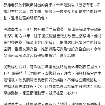
都能看見他們默默付出的身影。今年活動以「感恩有您—守
護地方的力量」為主題，象徵每一位受獎者都是支持市政推
動、溫暖社區的關鍵角色。
民政局表示，今年共有48位里長獲獎，龜山區福源里長顏福
來深耕地方31年，除了里民服務更致力改善生活環境。他將
荒地整理為「福源山登山步道」，提供居民休憩與生態教育
空間；重視交通安全，推動道路拓寬及增設安全設施，今年
榮獲內政部資深及特優雙重肯定，實至名歸。
民政局也提到，龍潭區百年里長張銘純自99年起擔任里長，
14年來秉持「活力服務、凝聚社區」理念，積極打造宜居生
活環境。他長期關懷長者與弱勢族群，不僅成立關懷據點、
推動延緩失能課程，更每月自費為長者準備生日蛋糕；同時
舉辦路跑、兒童節活動等，凝聚社區向心力。
民政局表示，績優民政人員有15人獲獎，中壢區公所視導宋