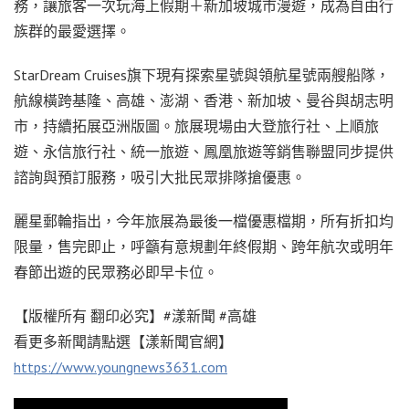
務，讓旅客一次玩海上假期＋新加坡城市漫遊，成為自由行
族群的最愛選擇。
StarDream Cruises旗下現有探索星號與領航星號兩艘船隊，
航線橫跨基隆、高雄、澎湖、香港、新加坡、曼谷與胡志明
市，持續拓展亞洲版圖。旅展現場由大登旅行社、上順旅
遊、永信旅行社、統一旅遊、鳳凰旅遊等銷售聯盟同步提供
諮詢與預訂服務，吸引大批民眾排隊搶優惠。
麗星郵輪指出，今年旅展為最後一檔優惠檔期，所有折扣均
限量，售完即止，呼籲有意規劃年終假期、跨年航次或明年
春節出遊的民眾務必即早卡位。
【版權所有 翻印必究】#漾新聞 #高雄
看更多新聞請點選【漾新聞官網】
https://www.youngnews3631.com