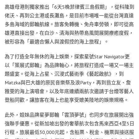
高雄母港則獨家推出「6天5晚菲律賓三島假期」，從科隆到
佬沃、再到公主港或長灘島，是目前市場唯一能從台灣直達
多島海域的郵輪航線。旅客免轉機、免舟車勞頓，即可從高
雄港直接出發，在白沙、清海與熱帶島風間展開療癒度假，
被形容為「最適合懶人與渡假控的海上旅程」。
為了打造全年無休的海上娛樂，探索星號Star Navigator更
以「策展式郵輪」為品牌軸心，將旅程打造成一場又一場主
題盛宴。從海上占星、沉浸式藝術季《藝起啟航》，到
Matzka與巴大雄的原民音樂祭及浪Party，再到翁立友、詹
雅雯的海上演唱會，以及年底連續兩航次邀請于台煙等藝人
登船同歡，讓旅客在海上也能享受媲美陸地的娛樂規格。
此外，姐妹品牌星夢郵輪「雲頂夢號」也同步在旅展開出強
強聯手優惠。從新加坡出發的奢華航次包含馬來西亞4至5日
行程，旅展最低30,000元起，含船票、稅金、機票與接送服