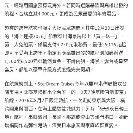
元，輕鬆用國旅預算玩海外。若同時選購基隆與高雄出發的
航程，合購立減4,000元，更成為民眾最愛的年終爆品。
超夯的跨年航次也吸引大批民眾詢問。其中12月28日出發
的「海上迎接2026」航程祭出海景房以上「買一送一」，
第二人免船票、僅需支付3,250元港務費，最低16,125元起
即可享受海上跨年。指定五晚高雄出發的航程則加碼贈送
1,500至6,500元郵輪消費金，不論內艙、海景、露台或皇宮
套房，都能以豪華升級方式度過完美假期。
在航線規劃上，StarDream Cruises今年以雙母港佈局搶攻台
灣市場。北部基隆推出全台唯一的「8天7晚基隆直航東京」
航線，2026年8月2日限定啟航，一次走訪東京與大阪，橫
跨關東與關西，在海上體驗雙城魅力；另有「6天5晚日韓三
地」航程，串聯濟州、長崎、那霸或釜山等熱門港口，並新
增福岡作為彈性港站，深受日本旅客與家庭族群喜愛。