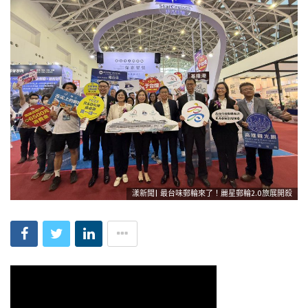
漾新聞| 最台味郵輪來了！麗星郵輪2.0旅展開殺