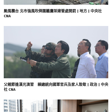
颱風襲台 北市強風吹倒圍籬鷹架建管處開罰 | 地方 | 中央社
CNA
父親節逢漢光演習 賴總統向國軍官兵及家人致敬 | 政治 | 中央
社 CNA