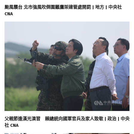
颱風襲台 北市強風吹倒圍籬鷹架建管處開罰 | 地方 | 中央社
CNA
父親節逢漢光演習 賴總統向國軍官兵及家人致敬 | 政治 | 中央
社 CNA