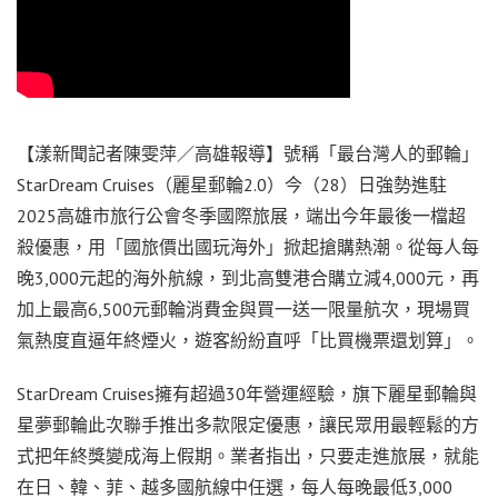
【漾新聞記者陳雯萍／高雄報導】號稱「最台灣人的郵輪」
StarDream Cruises（麗星郵輪2.0）今（28）日強勢進駐
2025高雄市旅行公會冬季國際旅展，端出今年最後一檔超
殺優惠，用「國旅價出國玩海外」掀起搶購熱潮。從每人每
晚3,000元起的海外航線，到北高雙港合購立減4,000元，再
加上最高6,500元郵輪消費金與買一送一限量航次，現場買
氣熱度直逼年終煙火，遊客紛紛直呼「比買機票還划算」。
StarDream Cruises擁有超過30年營運經驗，旗下麗星郵輪與
星夢郵輪此次聯手推出多款限定優惠，讓民眾用最輕鬆的方
式把年終獎變成海上假期。業者指出，只要走進旅展，就能
在日、韓、菲、越多國航線中任選，每人每晚最低3,000