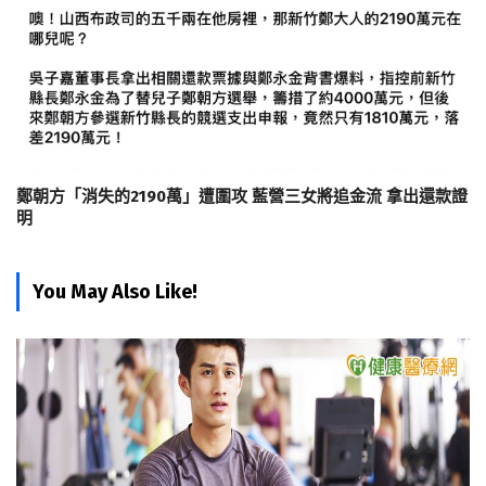
鄭朝方「消失的2190萬」遭圍攻 藍營三女將追金流 拿出還款證
明
You May Also Like!