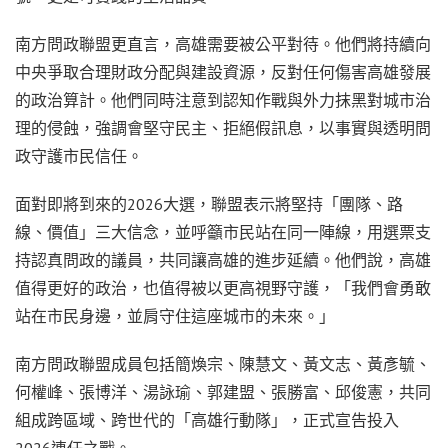
南方問政聯盟更直言，高雄需要被公平對待。他們將持續向
中央爭取合理財政分配與建設資源，反對任何傷害高雄發展
的政治算計。他們同時注意到認知作戰與外力抹黑對城市治
理的侵蝕，強調會堅守民主、拒絕假訊息，以事實與透明問
政守護市民信任。
面對即將到來的2026大選，聯盟表示將堅持「團隊、路
線、價值」三大信念，並呼籲市民站在同一陣線，用選票支
持認真問政的議員，共同讓高雄的進步延續。他們說，高雄
值得更好的政治，也值得被以更高視野守護，「我們會勇敢
站在市民身邊，並肩守住這座城市的未來。」
南方問政聯盟成員包括簡煥宗、陳慧文、黃文志、黃彥毓、
何權峰、張博洋、湯詠瑜、郭建盟、張勝富、邱俊憲，共同
組成跨區域、跨世代的「高雄行動隊」，正式宣告投入
2026連任之戰。