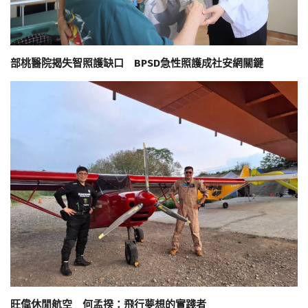
部桃醫院揭失智照護缺口 BPSD急性照護成社安網關鍵
旺偉休閒航空 何孟揆：飛行夢想的實踐者