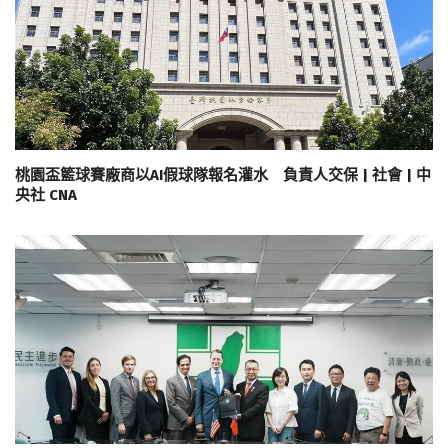
桃園盃籃球賽廠商以AI假球隊報名灌水 負責人交保 | 社會 | 中
央社 CNA