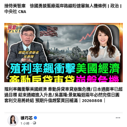
接待美智庫 徐國勇談藍綠兩岸路線盼速審無人機條例 | 政治 |
中央社 CNA
殖利率飆衝擊美國經濟 牽動房貸車貸崩盤危機/日本通膨率已超
過目標 結束通縮進入升息/吳嘉隆:景氣輪迴兩年必然完借日圓
套利交易將終結 預期升值趕緊買回補滿｜20260808｜