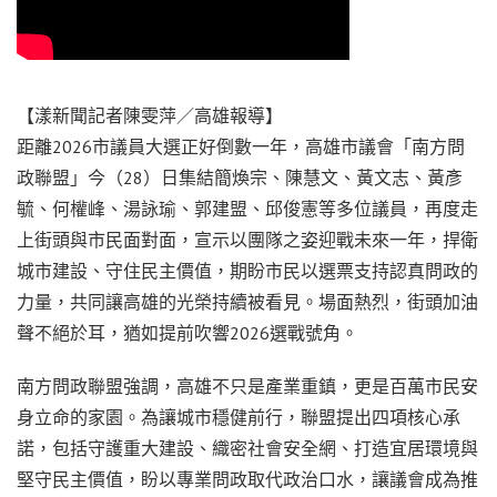
【漾新聞記者陳雯萍／高雄報導】
距離2026市議員大選正好倒數一年，高雄市議會「南方問
政聯盟」今（28）日集結簡煥宗、陳慧文、黃文志、黃彥
毓、何權峰、湯詠瑜、郭建盟、邱俊憲等多位議員，再度走
上街頭與市民面對面，宣示以團隊之姿迎戰未來一年，捍衛
城市建設、守住民主價值，期盼市民以選票支持認真問政的
力量，共同讓高雄的光榮持續被看見。場面熱烈，街頭加油
聲不絕於耳，猶如提前吹響2026選戰號角。
南方問政聯盟強調，高雄不只是產業重鎮，更是百萬市民安
身立命的家園。為讓城市穩健前行，聯盟提出四項核心承
諾，包括守護重大建設、織密社會安全網、打造宜居環境與
堅守民主價值，盼以專業問政取代政治口水，讓議會成為推