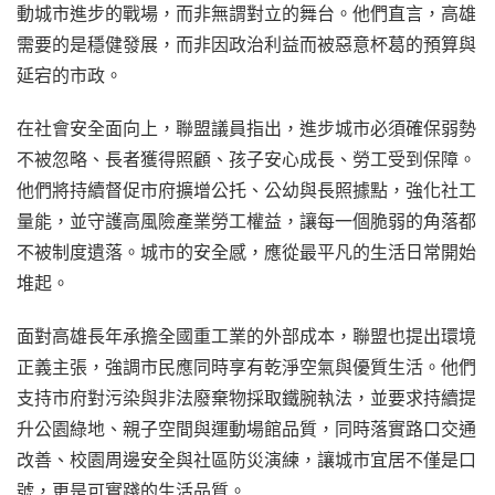
動城市進步的戰場，而非無謂對立的舞台。他們直言，高雄
需要的是穩健發展，而非因政治利益而被惡意杯葛的預算與
延宕的市政。
在社會安全面向上，聯盟議員指出，進步城市必須確保弱勢
不被忽略、長者獲得照顧、孩子安心成長、勞工受到保障。
他們將持續督促市府擴增公托、公幼與長照據點，強化社工
量能，並守護高風險產業勞工權益，讓每一個脆弱的角落都
不被制度遺落。城市的安全感，應從最平凡的生活日常開始
堆起。
面對高雄長年承擔全國重工業的外部成本，聯盟也提出環境
正義主張，強調市民應同時享有乾淨空氣與優質生活。他們
支持市府對污染與非法廢棄物採取鐵腕執法，並要求持續提
升公園綠地、親子空間與運動場館品質，同時落實路口交通
改善、校園周邊安全與社區防災演練，讓城市宜居不僅是口
號，更是可實踐的生活品質。