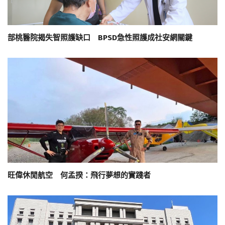
部桃醫院揭失智照護缺口 BPSD急性照護成社安網關鍵
旺偉休閒航空 何孟揆：飛行夢想的實踐者