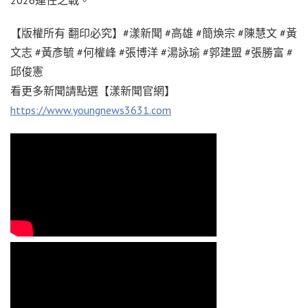
【版權所有 翻印必究】#漾新聞 #高雄 #簡煥宗 #陳慧文 #黃
文志 #黃彥毓 #何權峰 #張博洋 #湯詠瑜 #郭建盟 #張勝富 #
邱俊憲
看更多新聞請點選【漾新聞官網】
https://www.youngnews3631.com