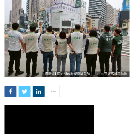
漾新聞| 南方問政聯盟倒數誓師 拚2026守護高雄再前進