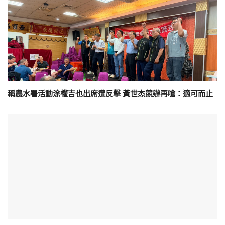
稱農水署活動涂權吉也出席遭反擊 黃世杰競辦再嗆：適可而止