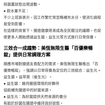
與菌叢狀態出現波動。
● 飲水量不足：
不少上班族表示，因工作繁忙常忽略補充水分，使消化過程
易受到影響。
在這樣的背景下，腸道健康逐漸成為全民關注的議題，也促
使更多人開始透過益生菌、益生元等方式進行日常保養。
三效合一成趨勢：美恆無限生醫「百優樂暢
錠」提供日常調理方案
順應市場對腸道友善配方的需求，美恆無限生醫推出 「百
優樂暢錠」，強調以日常保養為定位的三效組合：益生元 +
益生菌 + 益萃質（後生元）。
● 益生菌：維持腸道環境的好夥伴
協助補充腸道中的好菌來源。
● 益生元：為好菌提供天然來源的養分
有助於好菌在腸道中維持良好狀態。