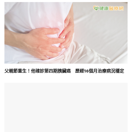
父親節重生！他確診第四期胰臟癌 歷經16個月治療病況穩定