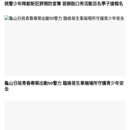
桃警少年隊創新犯罪預防宣導 首辦脫口秀活動百名學子搶報名
龜山分局青春專案出動50警力 臨檢易生事端場所守護青少年安
全