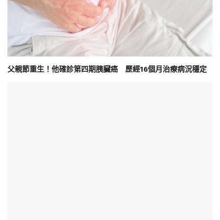
父親節重生！他確診第四期胰臟癌 歷經16個月治療病況穩定