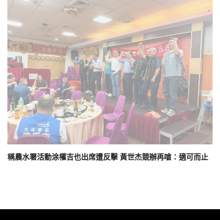
稱農水署活動涂權吉也出席遭反擊 黃世杰競辦再嗆：適可而止