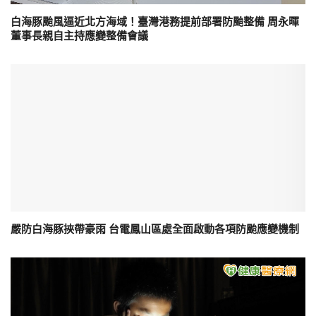
白海豚颱風逼近北方海域！臺灣港務提前部署防颱整備 周永暉
董事長親自主持應變整備會議
嚴防白海豚挾帶豪雨 台電鳳山區處全面啟動各項防颱應變機制