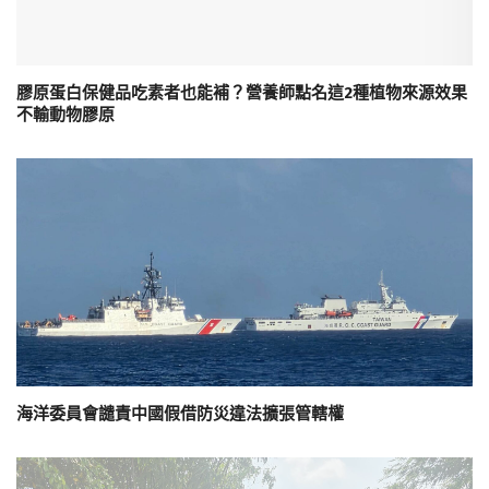
膠原蛋白保健品吃素者也能補？營養師點名這2種植物來源效果
不輸動物膠原
海洋委員會譴責中國假借防災違法擴張管轄權