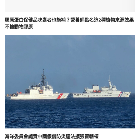
膠原蛋白保健品吃素者也能補？營養師點名這2種植物來源效果
不輸動物膠原
海洋委員會譴責中國假借防災違法擴張管轄權