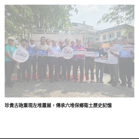
珍貴古砲重現左堆蕭屋，傳承六堆保鄉衛土歷史記憶