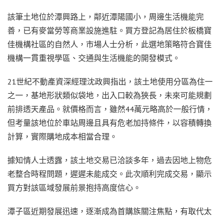
該筆土地位於潭興路上，鄰近潭陽國小，周邊生活機能完
善，已有麥當勞等商業設施進駐。買方登記為居住於板橋寶
佳機構社區的自然人，市場人士分析，此選地策略符合寶佳
機構一貫重視學區、交通與生活機能的開發模式。
21世紀不動產資深經理沈政興指出，該土地使用分區為住一
之一，基地形狀類似袋地，出入口較為狹長，未來可能規劃
前排透天產品。就價格而言，雖然44萬元略高於一般行情，
但考量該地位於車站周邊且具有危老加持條件，以容積轉換
計算，實際購地成本相當合理。
據知情人士透露，該土地交易已洽談多年，過去因地上物危
老整合時程問題，遲遲未能成交。此次順利完成交易，顯示
買方對該區域發展前景抱持高度信心。
潭子區近期發展迅速，逐漸成為首購族關注焦點，有取代太