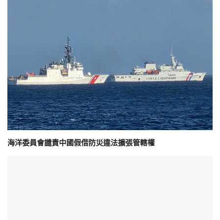
海洋委員會譴責中國假借防災違法擴張管轄權