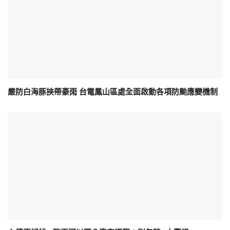
嚴防白海豚挾帶豪雨 台電鳳山區處全面啟動各項防颱應變機制