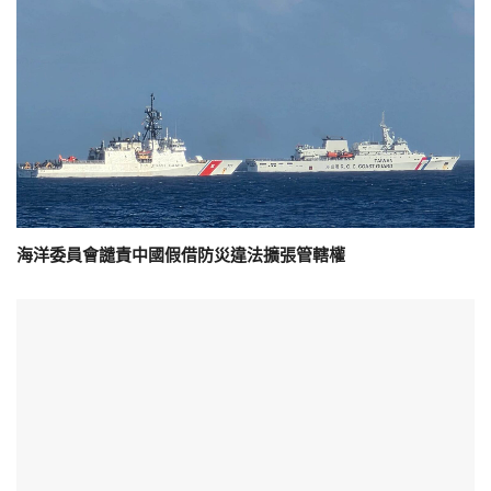
海洋委員會譴責中國假借防災違法擴張管轄權