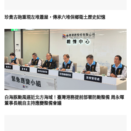
珍貴古砲重現左堆蕭屋，傳承六堆保鄉衛土歷史記憶
白海豚颱風逼近北方海域！臺灣港務提前部署防颱整備 周永暉
董事長親自主持應變整備會議