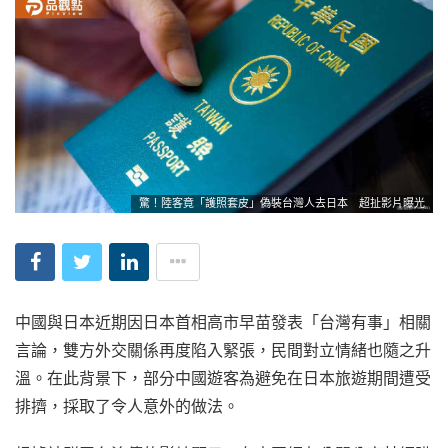
驚！陸客竟「護照套皮」偽裝台灣人去日本 超扯影片曝光
中國與日本近期因日本首相高市早苗發表「台灣有事」相關
言論，雙方外交關係再度陷入緊張，民間對立情緒也隨之升
溫。在此背景下，部分中國遊客為避免在日本旅遊期間遭受
排擠，採取了令人意外的做法。