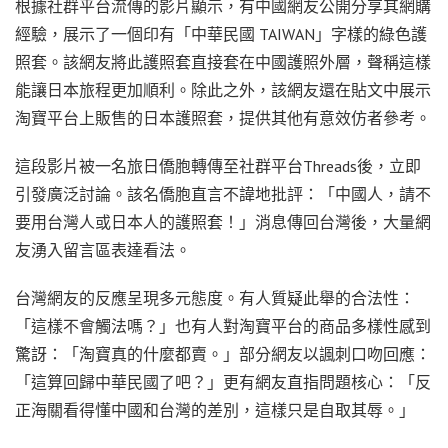
根據社群平台流傳的影片顯示，有中國網友公開分享其網購
經驗，展示了一個印有「中華民國 TAIWAN」字樣的綠色護
照套。該網友將此護照套直接套在中國護照外層，聲稱這樣
能讓日本旅程更加順利。除此之外，該網友還在貼文中展示
淘寶平台上販售的日本護照套，提供其他有意效仿者參考。
這段影片被一名旅日僑胞轉傳至社群平台Threads後，立即
引發廣泛討論。該名僑胞直言不諱地批評：「中國人，請不
要用台灣人或日本人的護照套！」消息傳回台灣後，大量網
友湧入留言區表達看法。
台灣網友的反應呈現多元態度。有人質疑此舉的合法性：
「這樣不會觸法嗎？」也有人對淘寶平台的商品多樣性感到
驚訝：「淘寶真的什麼都賣。」部分網友以諷刺口吻回應：
「這算回歸中華民國了吧？」更有網友直指問題核心：「反
正海關看得懂中國和台灣的差別，這樣只是自取其辱。」