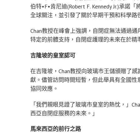
伯特•F•肯尼迪(
Robert F. Kennedy Jr.
)承諾「
全球關注，並引發了關於早期干預和科學路
Chan教授在峰會上強調，自閉症無法通過
特定的前體支持，自閉症護理的未來在於精
吉隆坡的皇室認可
在吉隆坡，Chan教授向玻璃市王儲頒贈了
獻。儘管訪問時間短暫，但此舉具有全國性
協同效應。
「我們親眼見證了玻璃市皇室的熱忱，」Ch
西亞自閉症服務的未來。」
馬來西亞的前行之路