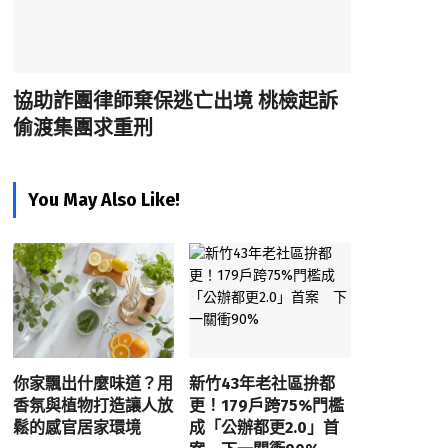
協助詐團律師棄保逃亡出境 桃檢起訴
偷渡集團求重刑
You May Also Like!
你家飄出什麼味道？用
新竹43年老社區拚都
香氛與植物打造讓人放
更！179戶跨75%門檻
鬆的感官居家環境
成「公辦都更2.0」首