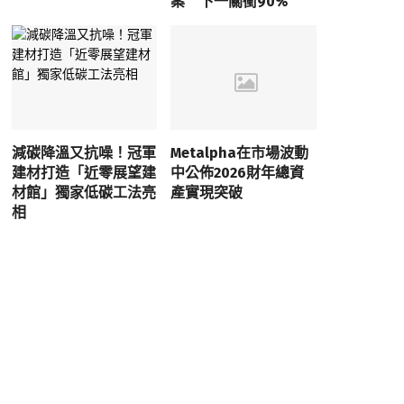
案 下一關衝90%
減碳降溫又抗噪！冠軍
Metalpha在市場波動
建材打造「近零展望建
中公佈2026財年總資
材館」獨家低碳工法亮
產實現突破
相