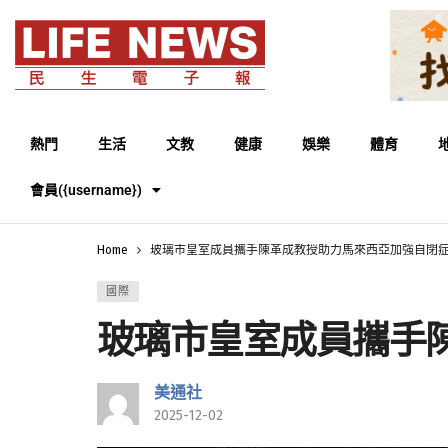
熱門
生活
文教
健康
娛樂
體育
會員({username})
Home
玻璃市皇室成員攜手陳革成教授助力馬來西亞加強自閉
國際
玻璃市皇室成員攜手
美通社
2025-12-02