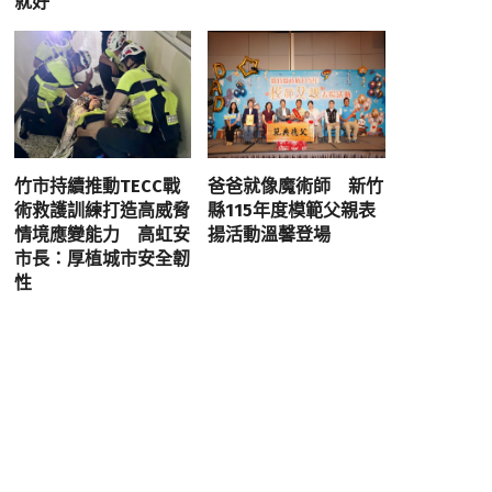
就好
竹市持續推動TECC戰
爸爸就像魔術師 新竹
術救護訓練打造高威脅
縣115年度模範父親表
情境應變能力 高虹安
揚活動溫馨登場
市長：厚植城市安全韌
性