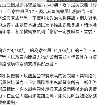
近三個月網路聲量達32,640則，幾乎是謝衣鳳（約
1.1，而謝衣鳳僅0.7，顯示其負面聲量比例較高。話
爭議與家族鬥爭，不僅引來政治人物抨擊，網友對地
中透露，謝家曾承諾國民黨不推謝衣鳳參選，暗示她
面印象，甚至被網友諷刺「謝家一定要縣長、立委、
達4,280則，約為謝衣鳳（1,586則）的三倍。其
行程，以及黨內關鍵人物的公開表態。代表其在自媒
網路環境中累積支持與好感度。
據相對優勢，反觀藍營聲勢最高的謝衣鳳，其網路討
話題佔比偏高。正如國民黨主席鄭麗文所言，彰化仍
榮章相比，謝衣鳳需額外承擔家族議題所帶來的輿情
力。在藍營人選尚未定錨之際，如何化解並避免家族
觀察重點。