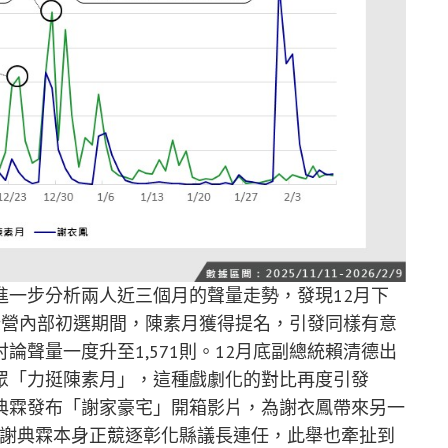
進一步分析兩人近三個月的聲量走勢，發現12月下
綠營內部初選期間，陳素月獲得提名，引發同樣有意
聲量一度升至1,571則。12月底副總統賴清德出
眾「力挺陳素月」，這種戲劇化的對比再度引發
弟謝典霖發布「謝家豪宅」開箱影片，為謝衣鳳帶來另一
由於謝典霖本身正競逐彰化縣議長連任，此舉也牽扯到