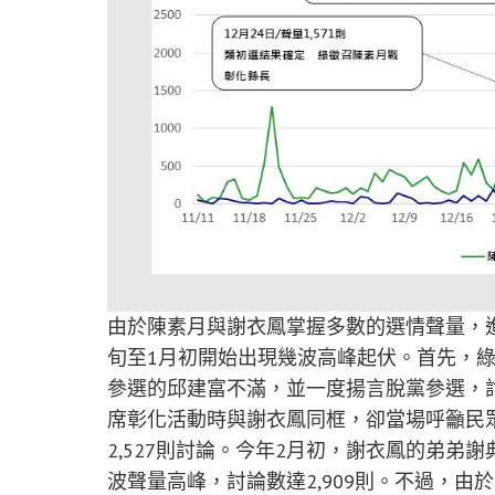
由於陳素月與謝衣鳳掌握多數的選情聲量，
旬至1月初開始出現幾波高峰起伏。首先，
參選的邱建富不滿，並一度揚言脫黨參選，討論
席彰化活動時與謝衣鳳同框，卻當場呼籲民
2,527則討論。今年2月初，謝衣鳳的弟
波聲量高峰，討論數達2,909則。不過，