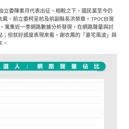
，由立委陳素月代表出征。相較之下，國民黨至今仍
鳳、前立委柯呈枋及前副縣長洪榮章。TPOC台灣
資料庫，蒐集近一季網路數據分析發現，在網路聲量與討
點；但就好感度表現來看，謝衣鳳的「豪宅風波」與
末。