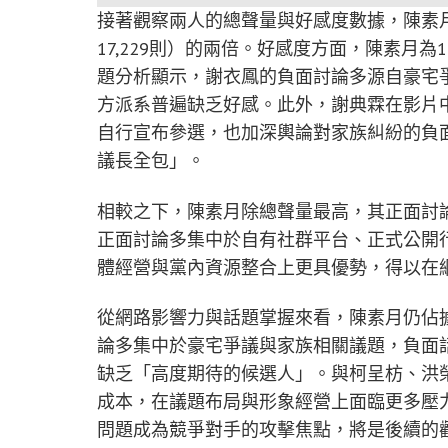
接著觀察兩人的總聲量與好感度數據，陳素月
17,229則）的兩倍。好感度方面，陳素月為
題分析顯示，謝衣鳳的負面討論多源自豪宅
方派系普遍缺乏好感。此外，謝典霖在影片
自行宣布參選，也加深輿論對家族糾紛的負
議長全包」。
相較之下，陳素月除總聲量最高，其正面討論亦
正面討論多集中於自有社群平台、正式公開
體經營與黨內資源整合上更具優勢，得以在
從網路影響力與話題掌握來看，陳素月仍佔
論多集中於豪宅爭議與家族相關議題，負面
缺乏「高度期待的候選人」。與柯呈枋、洪
成本，在議題布局與形象經營上面臨更多壓
問題成為競爭對手的攻擊焦點，將是後續的