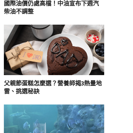
國際油價仍處高檔！中油宣布下週汽
柴油不調整
父親節蛋糕怎麼選？營養師揭3熱量地
雷、挑選秘訣