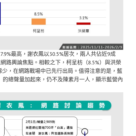
9%最高，謝衣鳳以30.5%居次，兩人共佔近9成
握網路輿論焦點。相較之下，柯呈枋（8.5%）與洪榮
討論稀少，在網路戰場中已先行出局。值得注意的是，藍
）的總聲量加起來，仍不及陳素月一人，顯示藍營內