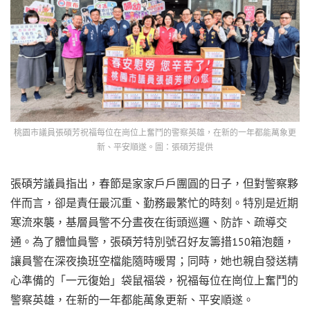
桃園市議員張碩芳祝福每位在崗位上奮鬥的警察英雄，在新的一年都能萬象更
新、平安順遂。圖：張碩芳提供
張碩芳議員指出，春節是家家戶戶團圓的日子，但對警察夥
伴而言，卻是責任最沉重、勤務最繁忙的時刻。特別是近期
寒流來襲，基層員警不分晝夜在街頭巡邏、防詐、疏導交
通。為了體恤員警，張碩芳特別號召好友籌措150箱泡麵，
讓員警在深夜換班空檔能隨時暖胃；同時，她也親自發送精
心準備的「一元復始」袋鼠福袋，祝福每位在崗位上奮鬥的
警察英雄，在新的一年都能萬象更新、平安順遂。