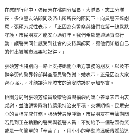
在慰問行程中，張碩芳在桃園分局長、大隊長、志工分隊
長、多位警友站顧問及派出所所長的陪同下，向員警表達謝
意。張碩芳感性表示，「正因為有警察英雄們在第一線默默
守護，市民朋友才能安心過好年。我們希望能透過實際行
動，讓警察同仁感受到社會的支持與認同，讓他們知道自己
的付出被城市溫柔地記得。」
張碩芳也特別向一路上支持她關心地方事務的朋友，以及不
辭辛勞的警界幹部與基層員警致謝。她表示，正是因為大家
齊心協力，才能讓這座城市的治安防護網更加堅實。
桃園分局對張碩芳議員致贈物資與福袋的暖心善舉表示由衷
感謝，並強調警隊將持續秉持治安平穩、交通順暢、民眾安
心的目標完成任務。張碩芳最後呼籲，市民朋友在春節期間
若見到正在執勤的警察與義警人員，不妨給予一個點頭微笑
或是一句簡單的「辛苦了」，用小小的舉動將溫暖傳遞給這