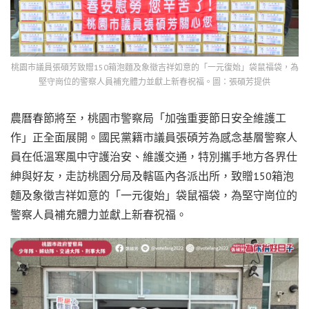
桃園市議員張碩芳致贈150箱泡麵及象徵吉祥如意的「一元復始」袋鼠福袋，為
堅守崗位的警察人員補充體力並獻上新春祝福。圖：張碩芳提供
農曆春節將至，桃園市警察局「加強重要節日安全維護工
作」正全面展開。國民黨籍市議員張碩芳為感念基層警察人
員在低溫寒風中守護治安、維護交通，特別攜手地方各界仕
紳與好友，走訪桃園分局及轄區內各派出所，致贈150箱泡
麵及象徵吉祥如意的「一元復始」袋鼠福袋，為堅守崗位的
警察人員補充體力並獻上新春祝福。