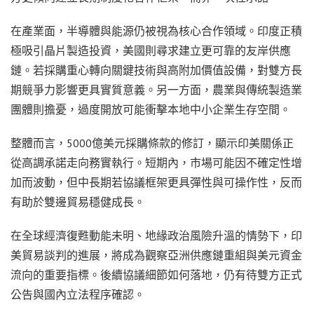
在產業面，半導體與能源仍被視為核心合作領域。印度正積
極吸引晶片製造投資，美國則尋求建立更可靠的友岸供應
鏈。若採購重心轉向關鍵技術與高附加價值設備，對雙方長
期競爭力影響更具實質意義。另一方面，農業與傳統製造業
團體則擔憂，過度開放可能衝擊本地中小企業生存空間。
整體而言，5000億美元採購條款的修訂，顯示印美關係正
從高調承諾走向務實執行。短期內，市場可能因不確定性增
加而波動，但中長期若協議框架更具彈性與可操作性，反而
有助於雙邊貿易穩健成長。
在全球經濟復甦動能未明、地緣政治風險升溫的情勢下，印
美貿易談判的進展，將成為觀察亞洲供應鏈重組與美元資金
流向的重要指標。後續協議細節如何落地，仍有待雙方正式
公告與國內立法程序確認。