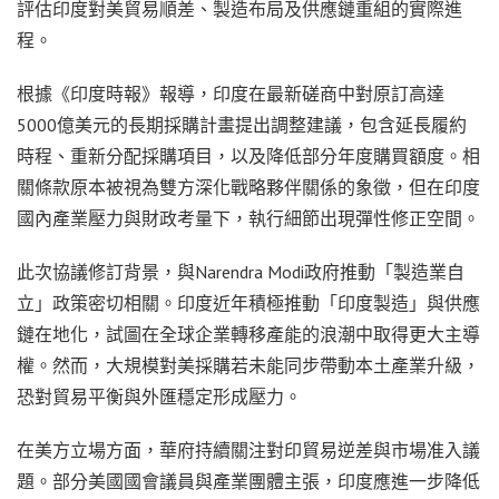
評估印度對美貿易順差、製造布局及供應鏈重組的實際進
程。
根據《印度時報》報導，印度在最新磋商中對原訂高達
5000億美元的長期採購計畫提出調整建議，包含延長履約
時程、重新分配採購項目，以及降低部分年度購買額度。相
關條款原本被視為雙方深化戰略夥伴關係的象徵，但在印度
國內產業壓力與財政考量下，執行細節出現彈性修正空間。
此次協議修訂背景，與Narendra Modi政府推動「製造業自
立」政策密切相關。印度近年積極推動「印度製造」與供應
鏈在地化，試圖在全球企業轉移產能的浪潮中取得更大主導
權。然而，大規模對美採購若未能同步帶動本土產業升級，
恐對貿易平衡與外匯穩定形成壓力。
在美方立場方面，華府持續關注對印貿易逆差與市場准入議
題。部分美國國會議員與產業團體主張，印度應進一步降低