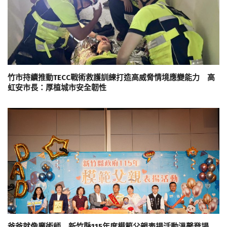
竹市持續推動TECC戰術救護訓練打造高威脅情境應變能力 高
虹安市長：厚植城市安全韌性
爸爸就像魔術師 新竹縣115年度模範父親表揚活動溫馨登場