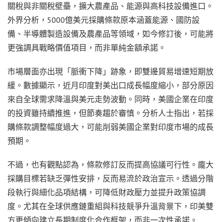
關稅與非關稅壁壘，擴大農產品、能源與高科技設備進口。
外界分析，5000億美元採購條款原本涵蓋能源、國防設
備、半導體製造設備及農產品等領域，如今修訂後，可能將
更強調具戰略價值項目，而非單純金額承諾。
市場層面亦出現「脈衝下降」跡象，即雙邊貿易增速短期放
緩。數據顯示，近月印度對美出口成長幅度縮小，部分原因
來自全球需求降溫與美元走勢波動。同時，美國企業在印度
的投資雖持續推進，但節奏趨於審慎。分析人士指出，若採
購條款調整幅度過大，可能削弱美國企業對印度市場的成長
預期。
不過，也有觀點認為，條款修訂反而提高協議可行性。龐大
採購目標若缺乏彈性安排，反而易流於政治宣示。透過分階
段執行與細化品項結構，可降低財政壓力並提升政策協調
度。尤其在全球供應鏈重組與科技競爭升溫背景下，印美雙
方更傾向建立長期制度化合作框架，而非一次性承諾。