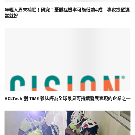
年輕人周末補眠！研究：憂鬱症機率可能低逾4成 專家提醒適
當就好
HCLTech 獲 TIME 雜誌評為全球最具可持續發展表現的企業之一