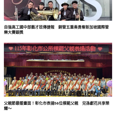
自強高工國中部藝才班傳捷報 銅管五重奏勇奪新加坡國際管
樂大賽銀獎
父親節最暖畫面！彰化市表揚56位模範父親 兒孫獻花共享榮
耀～