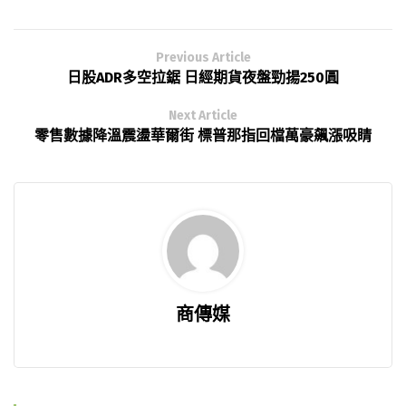
Previous Article
日股ADR多空拉鋸 日經期貨夜盤勁揚250圓
Next Article
零售數據降溫震盪華爾街 標普那指回檔萬豪飆漲吸睛
商傳媒