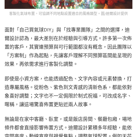
客製化氣球布置，可協調不同地點設置適合的風格類型。圖/迪爾設計提供
面對「自己買氣球DIY」與「找專業團隊」之間的選擇，迪
爾設計認為，最大差別在於經驗與引導方式。許多第一次佈
置的客戶，其實連預算與可行範圍都沒有概念，因此團隊以
「方案制」作為起點，先讓客戶理解不同預算區間能呈現的
效果，再依需求進行客製化調整。
即使是小資方案，也能透過配色、文字內容或元素替換，打
造專屬風格。從粉色、紫色到文青感的清新色系，都能依對
象喜好調整；文字也不一定侷限於制式祝福，可改成名字、
暱稱，讓這場驚喜佈置更貼近兩人故事。
無論是在家中客廳、臥室，或是飯店房間、餐廳包廂，場地
條件都會直接影響佈置方式。迪爾設計累積多年經驗，能依
空間高度、動線寬度與視覺焦點，調整氣球配置。例如天花