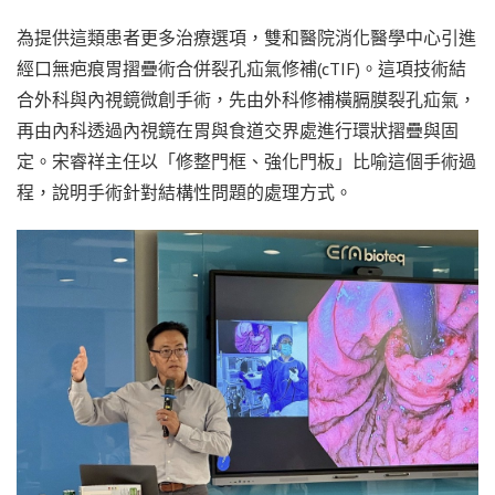
為提供這類患者更多治療選項，雙和醫院消化醫學中心引進
經口無疤痕胃摺疊術合併裂孔疝氣修補(cTIF)。這項技術結
合外科與內視鏡微創手術，先由外科修補橫膈膜裂孔疝氣，
再由內科透過內視鏡在胃與食道交界處進行環狀摺疊與固
定。宋睿祥主任以「修整門框、強化門板」比喻這個手術過
程，說明手術針對結構性問題的處理方式。