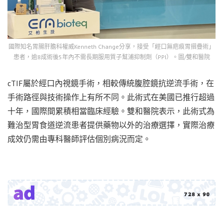
國際知名胃腸肝膽科權威Kenneth Change分享，接受「經口無疤痕胃摺疊術」
患者，逾8成術後5年內不需長期服用質子幫浦抑制劑（PPI）。圖/雙和醫院
cTIF屬於經口內視鏡手術，相較傳統腹腔鏡抗逆流手術，在
手術路徑與技術操作上有所不同。此術式在美國已推行超過
十年，國際間累積相當臨床經驗。雙和醫院表示，此術式為
難治型胃食道逆流患者提供藥物以外的治療選擇，實際治療
成效仍需由專科醫師評估個別病況而定。