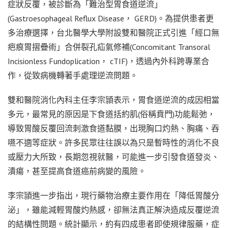
症狀反覆，被診斷為「難治型胃食道逆流」
(Gastroesophageal Reflux Disease， GERD)。為提供患者更
多治療選擇，台北醫學大學附設雙和醫院正式引進「經口無
疤痕胃摺疊術」合併裂孔疝氣修補(Concomitant Transoral
Incisionless Fundoplication， cTIF)，透過內外科跨專業合
作，從致病機轉著手處理逆流問題。
雙和醫院消化內科主任李宗頴表示，胃食道逆流的成因相當
多元，最常見的原因是下食道括約肌(俗稱賁門)功能鬆弛，
導致胃酸反覆回流刺激食道黏膜，出現胸口灼熱、胸痛、吞
嚥不適等症狀。許多民眾往往誤以為只是暫時性的消化不良
或壓力大所致，長期忽視就醫，可能進一步引發食道發炎、
潰瘍，甚至提高食道癌前病變的風險。
李宗頴進一步指出，現行藥物治療主要作用在「降低胃酸分
泌」，雖能減輕胃酸灼熱感，卻無法真正解決造成反覆逆流
的結構性問題。統計顯示，約有四成患者即使規律服藥，症