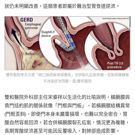
狀仍未明顯改善，這類患者即屬於難治型胃食道逆流。
雙和醫院率先引進「經口無疤痕胃摺疊術」合併裂孔疝氣修補，從致病機轉著
手改善逆流問題。圖/雙和醫院
雙和醫院外科部主任宋睿祥以生活化的比喻說明，橫膈膜與
賁門括約肌的關係就像「門框與門板」，若橫膈膜結構異常
(門框歪斜)，即使門本身未嚴重損壞，也難以完全密合，胃
酸自然容易回流。若合併橫膈膜裂孔疝氣，情況更為複雜，
長期胃酸逆流甚至可能因反覆吸入，對肺部造成影響。