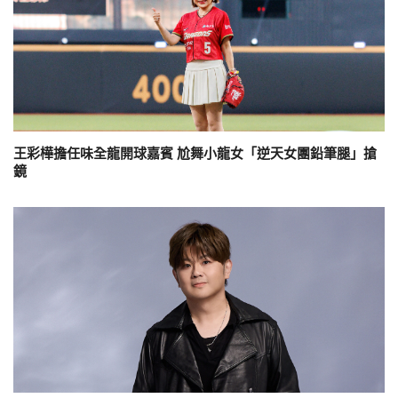
王彩樺擔任味全龍開球嘉賓 尬舞小龍女「逆天女團鉛筆腿」搶
鏡