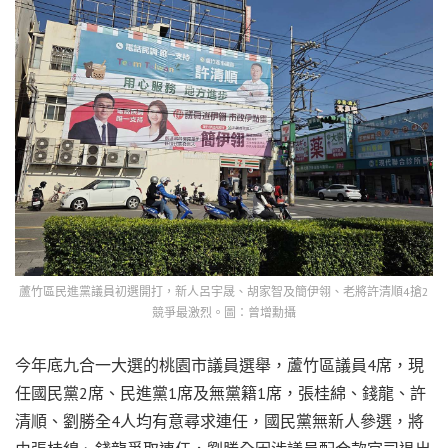
蘆竹區民進黨議員初選開打，新人呂宇晟、胡家智及簡伊翎、老將許清順4搶2
競爭最激烈。圖：曾增勳攝
今年底九合一大選的桃園市議員選舉，蘆竹區議員4席，現
任國民黨2席、民進黨1席及無黨籍1席，張桂綿、錢龍、許
清順、劉勝全4人均有意尋求連任，國民黨無新人參選，將