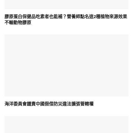
膠原蛋白保健品吃素者也能補？營養師點名這2種植物來源效果
不輸動物膠原
海洋委員會譴責中國假借防災違法擴張管轄權