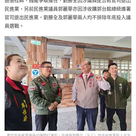
由張桂綿、錢龍爭取連任，劉勝全因涉議員配合款官司退出
民進黨，另前民進黨議員郭麗華亦因涉收購郭台銘總統連署
官司退出民進黨，劉勝全及郭麗華兩人均不排除年底投入議
員選戰。
蘆竹區民進黨議員初選開打激烈，市議員劉勝全（左三）助攻民進黨新人呂宇