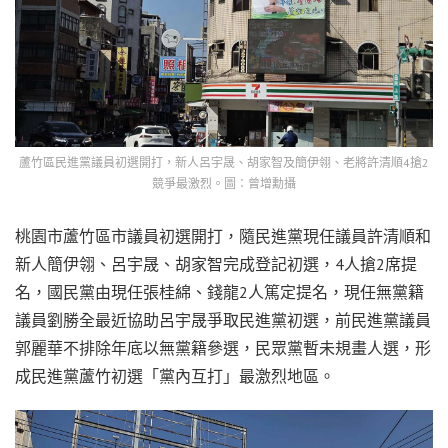
蘆竹區民進黨議員初選開打，新人呂宇晟、胡家智及簡伊翎、老將許清順4搶2
競爭最激烈。圖：曾增勳攝
桃園市蘆竹區市議員初選開打，隨民進黨現任議員許清順和
新人簡伊翎、呂宇晟、胡家智完成登記初選，4人搶2席提
名，國民黨由現任張桂綿、錢龍2人篤定提名，現任無黨籍
議員劉勝全最近協助呂宇晟爭取民進黨初選，前民進黨議員
郭麗華不排除年底以無黨籍參選，民眾黨暫未規畫人選，形
成民進黨蘆竹初選「黨內互打」最激烈地區。