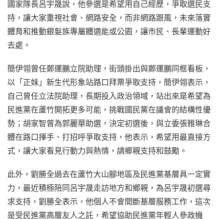
國家隊長呂宇晟說，他參選是希望用自己經歷，爭取選民支
持，讓大家重視社會、網路安全，而非網路跟風，未來落實
體育和推動銀髮族專屬體適能或公園，讓市民、長輩運動好
去處。
簡伊翎曾任鄭運鵬立院助理，街頭掛出與鄭運鵬同框看板，
以「正妹」新生代形象站路口拜票爭取支持，簡伊翎表示，
自己曾任立法院助理，長期投入政治領域，站出來是希望為
民進黨在蘆竹開拓更多可能，挑戰國民黨在議會的結構性優
勢；胡家智曾為郭麗華助選，決定初選後，與立委張雅琳合
體在路口揮手、打招呼爭取支持，他表示，希望用最直接方
式，讓大家看見行動力與熱情，請鄉親支持和鼓勵。
此外，劉勝全過去在蘆竹大山腳地區及民進黨基層具一定實
力，最近積極陪同呂宇晟走訪地方和鄉親，為呂宇晟初選尋
求支持，劉勝全表示，他個人不會間斷基層服務工作，這次
是受民進黨高層友人之託，希望協助民進黨年輕人參政機