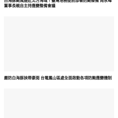
白海豚颱風逼近北方海域！臺灣港務提前部署防颱整備 周永暉
董事長親自主持應變整備會議
嚴防白海豚挾帶豪雨 台電鳳山區處全面啟動各項防颱應變機制