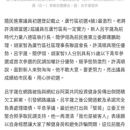
晟（右一）爭取初選勝出。圖：呂宇晟提供
隨民進黨議員初選登記截止，蘆竹區初選4搶2最激烈，老將
許清順當選2屆議員在蘆竹區有一定實力，新人呂宇晟為前
時代力量八德區執行長，簡伊翎為前民進黨立委鄭運鵬助
理，胡家智為蘆竹區社區理事長聯誼會長，許清順具現任優
勢，呂宇晟、簡伊翎、胡家智3人分別具有35歲以下青年參
選或首次參選的民調加權計分優勢，競爭態勢激烈，許清順
說，面對新人來勢洶洶，他不敢大意，要更努力，亮出議員
成績給市民看，用心拚初選。
呂宇晟在網路被指與網紅谷阿莫共同投資健身房傳出倒閉積
欠工薪案，引發網路議論，呂宇晟之後公開道歉及承諾完全
負責處理還債，平息爭議，最近他打出與「堅哥」立委王世
堅合照爭取民調支持，他一再澄清「我也是被害人」表達願
以自身經歷讓大家了解健身房和避免詐騙問題，這位前龍舟