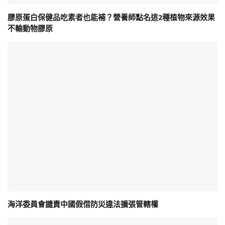
膠原蛋白保健品吃素者也能補？營養師點名這2種植物來源效果
不輸動物膠原
海洋委員會譴責中國假借防災違法擴張管轄權