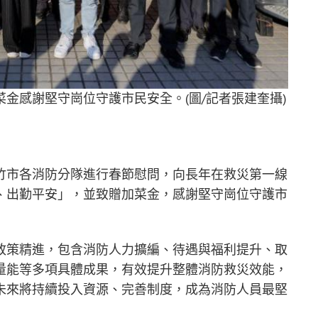
金感謝堅守崗位守護市民安全。(圖/記者張建奎攝)
竹市各消防分隊進行春節慰問，向長年在救災第一線
、出勤平安」，並致贈加菜金，感謝堅守崗位守護市
政策精進，包含消防人力擴編、待遇與福利提升、取
量能等多項具體成果，有效提升整體消防救災效能，
未來將持續投入資源、完善制度，成為消防人員最堅