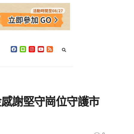
金感謝堅守崗位守護市