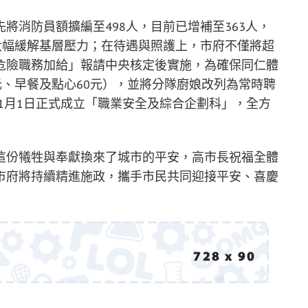
將消防員額擴編至498人，目前已增補至363人，
252，大幅緩解基層壓力；在待遇與照護上，市府不僅將超
升「危險職務加給」報請中央核定後實施，為確保同仁體
元、早餐及點心60元），並將分隊廚娘改列為常時聘
年1月1日正式成立「職業安全及綜合企劃科」，全方
這份犧牲與奉獻換來了城市的平安，高市長祝福全體
市府將持續精進施政，攜手市民共同迎接平安、喜慶